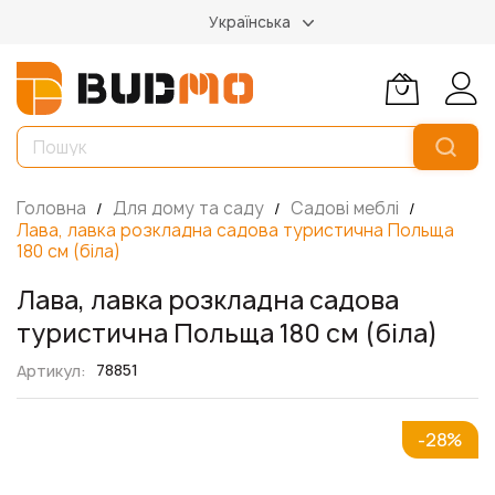
Українська
Головна
Для дому та саду
Садові меблі
Лава, лавка розкладна садова туристична Польща
180 см (біла)
Лава, лавка розкладна садова
туристична Польща 180 см (біла)
78851
Артикул
Перейти
-28%
до
кінця