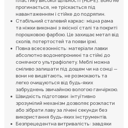
пластику високої щільності (HDPE). Воно не
прогинається, не тріскається під
навантаженням і стійке до подряпин.
Стабільний сталевий каркас: міцна рама
та ніжки виконані з якісної сталі та покриті
порошковою фарбою. Це захищає метал від
сколів, потертостей та появи іржі.
Повна всесезонність: матеріали лавки
абсолютно водонепроникні та стійкі до
сонячного ультрафіолету. Меблі можна
сміливо залишати під дощем чи на сонці —
вони не вицвітають, не розмокають та
легко очищуються від будь-яких
забруднень звичайною вологою ганчіркою.
Швидкість підготовки: інтуїтивно
зрозумілий механізм дозволяє розкласти
або зібрати лаву за лічені секунди без
використання будь-яких інструментів.
Безпрецедентна витривалість: завдяки