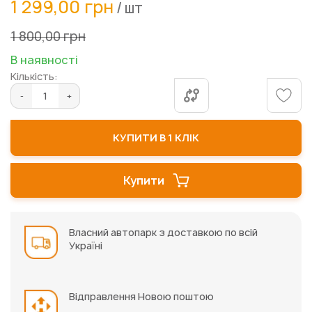
1 299,00 грн
/ шт
до
початку
1 800,00 грн
галереї
зображень
В наявності
Кількість:
КУПИТИ В 1 КЛІК
Купити
Власний автопарк з доставкою по всій
Україні
Відправлення Новою поштою