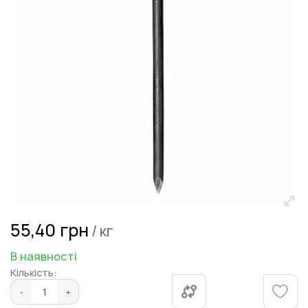
Перейти
55,40 грн
/ кг
до
початку
В наявності
галереї
Кількість:
зображень