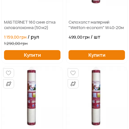
MASTERNET 160 синя cітка
Склохолст малярний
скловолоконна (50 м2)
"Wellton-econom" W40-20м
/ рул
/ шт
1 159,00 грн
499,00 грн
1 290,00 грн
Купити
Купити