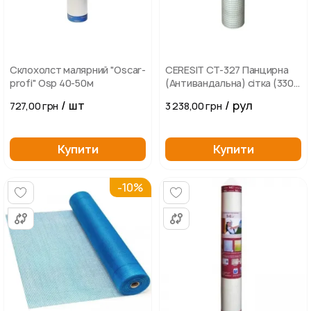
Склохолст малярний "Oscar-
СERESIT СТ-327 Панцирна
profi" Osp 40-50м
(Антивандальна) сітка (330
г/м2, рулон 25 м2)
/ шт
/ рул
727,00 грн
3 238,00 грн
Купити
Купити
-10%