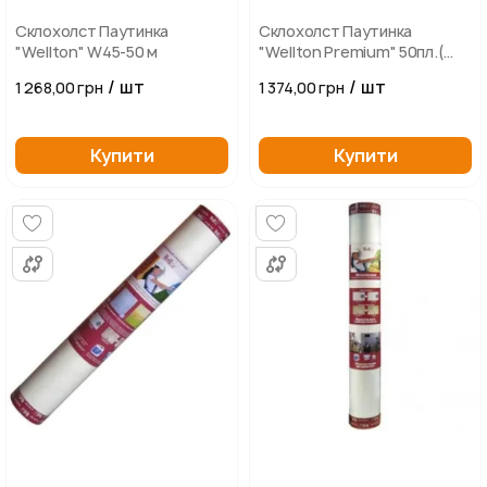
Склохолст Паутинка
Склохолст Паутинка
"Wellton" W45-50 м
"Wellton Premium" 50пл.(
50м2)
/ шт
/ шт
1 268,00 грн
1 374,00 грн
Купити
Купити