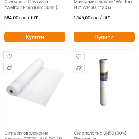
Склохолст Паутинка
Малярний флізелін "Wellton
"Wellton Premium" 50пл.(
Fliz" WF130, 1*20 м
20м2)
/ шт
/ шт
584,00 грн
1 345,00 грн
Купити
Купити
Сітка скловолоконна
Склополотно SN50 (50м)
фасадна FIBERGLASS FASADE
Павутинка