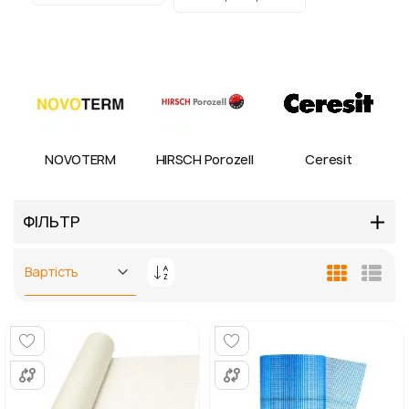
NOVOTERM
HIRSCH Porozell
Ceresit
ФІЛЬТР
Сортувати
Таблиця
Спис
у
порядку
збільшення