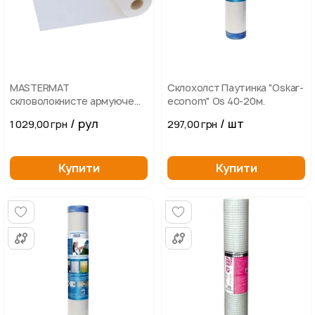
MASTERMAT
Склохолст Паутинка "Oskar-
скловолокнисте армуюче
econom" Os 40-20м.
покриття
/ рул
/ шт
1 029,00 грн
297,00 грн
Купити
Купити