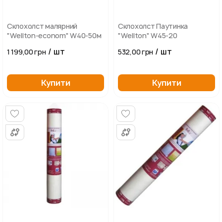
Склохолст малярний
Склохолст Паутинка
"Wellton-econom" W40-50м
"Wellton" W45-20
/ шт
/ шт
1 199,00 грн
532,00 грн
Купити
Купити