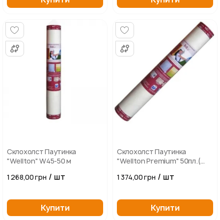
Склохолст Паутинка
Склохолст Паутинка
"Wellton" W45-50 м
"Wellton Premium" 50пл.(
50м2)
/ шт
/ шт
1 268,00 грн
1 374,00 грн
Купити
Купити