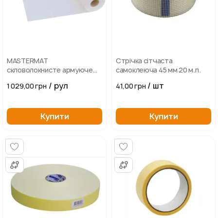
MASTERMAT
Стрічка сітчаста
скловолокнисте армуюче
самоклеюча 45 мм 20 м.п.
покриття
/ рул
/ шт
1 029,00 грн
41,00 грн
Купити
Купити