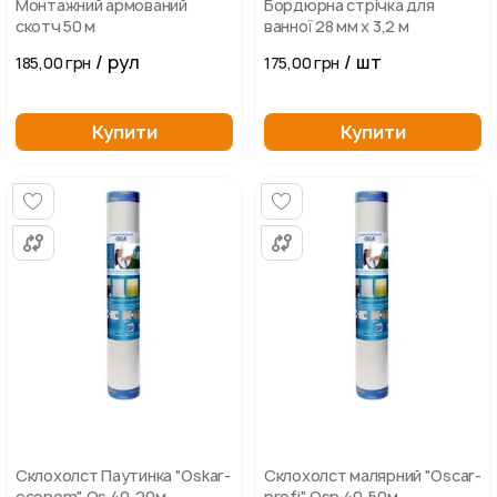
Монтажний армований
Бордюрна стрічка для
скотч 50 м
ванної 28 мм х 3,2 м
/ рул
/ шт
185,00 грн
175,00 грн
Купити
Купити
Склохолст Паутинка "Oskar-
Склохолст малярний "Oscar-
econom" Os 40-20м.
profi" Osp 40-50м