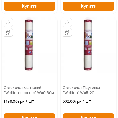
Купити
Купити
Склохолст малярний
Склохолст Паутинка
"Wellton-econom" W40-50м
"Wellton" W45-20
/ шт
/ шт
1 199,00 грн
532,00 грн
Купити
Купити