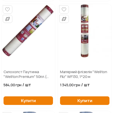
Склохолст Паутинка
Малярний флізелін "Wellton
"Wellton Premium" 50пл.(
Fliz" WF130, 1*20 м
20м2)
/ шт
/ шт
584,00 грн
1 345,00 грн
Купити
Купити