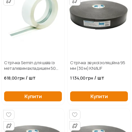
Стрічка Semin для швів із
Стрічка звукоізоляційна 95
металевим вкладишем 50
мм (30 м) KNAUF
мм 30 м
/ шт
/ шт
618,00 грн
1 134,00 грн
Купити
Купити