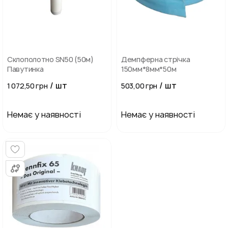
Склополотно SN50 (50м)
Демпферна стрічка
Павутинка
150мм*8мм*50м
/ шт
/ шт
1 072,50 грн
503,00 грн
Немає у наявності
Немає у наявності