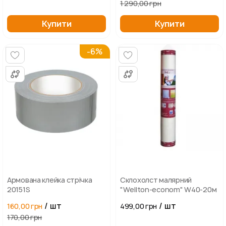
1 290,00 грн
Купити
Купити
-6%
Армована клейка стрічка
Склохолст малярний
20151S
"Wellton-econom" W40-20м
/ шт
/ шт
160,00 грн
499,00 грн
170,00 грн