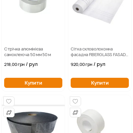
Стрічка алюмінієва
Сітка скловолоконна
самоклеюча 50 мм 50 м
фасадна FIBERGLASS FASADE
160 гр/м2 біла (50 м2)
/ рул
/ рул
218,00 грн
920,00 грн
Купити
Купити