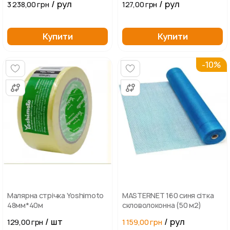
/ рул
/ рул
3 238,00 грн
127,00 грн
Купити
Купити
-10%
Малярна стрічка Yoshimoto
MASTERNET 160 синя cітка
48мм*40м
скловолоконна (50 м2)
/ шт
/ рул
129,00 грн
1 159,00 грн