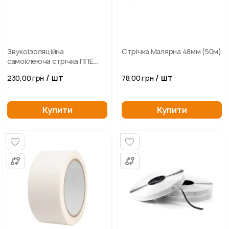
Звукоізоляційна
Стрічка Малярна 48мм (50м)
самоклеюча стрічка ППЕ
3х50 мм 30 м IZOLON
/ шт
/ шт
230,00 грн
78,00 грн
Купити
Купити
...