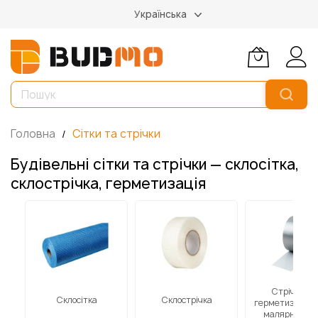
Українська
Головна
Сітки та стрічки
Будівельні сітки та стрічки — склосітка,
склострічка, герметизація
Стрічки дл
Склосітка
Склострічка
герметизації, с
малярні стрі