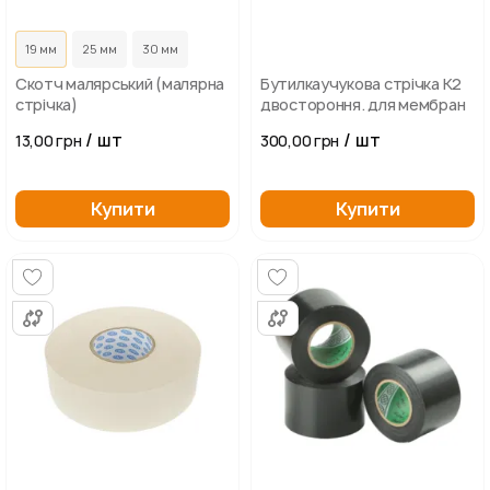
19 мм
25 мм
30 мм
Скотч малярський (малярна
Бутилкаучукова стрічка К2
стрічка)
двостороння. для мембран
/ шт
/ шт
13,00 грн
300,00 грн
Купити
Купити