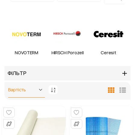
NOVOTERM
HIRSCH Porozell
Ceresit
ФІЛЬТР
Сортувати
Таблиця
Спис
у
порядку
збільшення