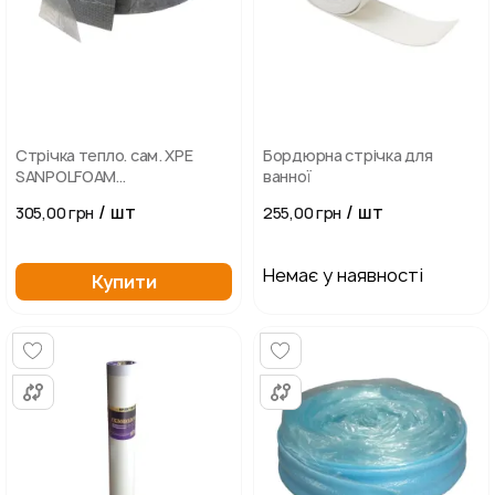
Стрічка тепло. сам. XPE
Бордюрна стрічка для
SANPOLFOAM
ванної
3ммх90ммх30м
/ шт
/ шт
305,00 грн
255,00 грн
Немає у наявності
Купити