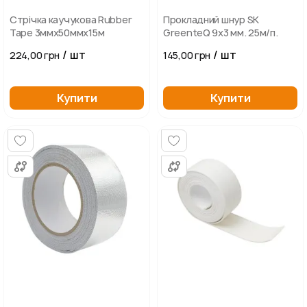
Стрічка каучукова Rubber
Прокладний шнур SK
Tape 3ммх50ммх15м
GreenteQ 9х3 мм. 25м/п.
/ шт
/ шт
224,00 грн
145,00 грн
Купити
Купити