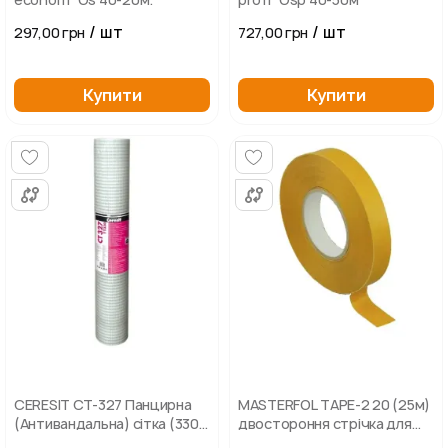
/ шт
/ шт
297,00 грн
727,00 грн
Купити
Купити
СERESIT СТ-327 Панцирна
MASTERFOL TAPE-2 20 (25м)
(Антивандальна) сітка (330
двостороння стрічка для
г/м2, рулон 25 м2)
склеювання мембран