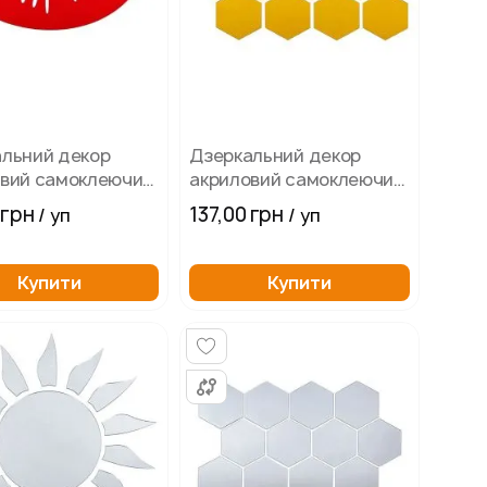
льний декор
Дзеркальний декор
овий самоклеючий
акриловий самоклеючий
ервоні 2 шт
125х105мм золотисті
 грн
137,00 грн
/ уп
/ уп
соти 12 шт
Купити
Купити