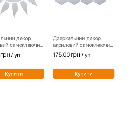
льний декор
Дзеркальний декор
овий самоклеючий
акриловий самоклеючий
, дзеркало сонце
85х95мм срібло 12 шт
 грн
175,00 грн
/ уп
/ уп
Купити
Купити
е