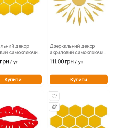
льний декор
Дзеркальний декор
овий самоклеючий
акриловий самоклеючий,
м золото 12 шт
золотисте дзеркало
 грн
111,00 грн
/ уп
/ уп
сонце 25 шт
Купити
Купити