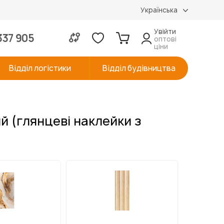
Українська
Увійти
337 905
оптові
ціни
Відділ логістики
Відділ будівництва
й (глянцеві наклейки з