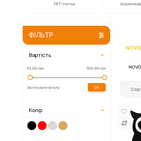
 покриттям
РЕТ плитка
Алюмінієва
ФІЛЬТР
Вартість
Gordon
Primaveo
Kronospan
NOVO
92,00 грн
500,99 грн
ОК
Застосувати фільтр
Сорт
Колір