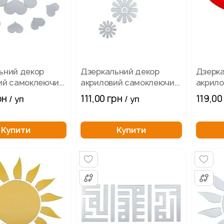
ьний декор
Дзеркальний декор
Дзерка
ий самоклеючий
акриловий самоклеючий
акрил
дзеркало
Квіти срібло 6 шт
Губи ч
рн
111,00 грн
119,00
/ уп
/ уп
и 18 шт
Купити
Купити