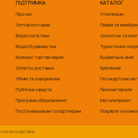
ПІДТРИМКА
КАТАЛОГ
Про нас
Утеплювач
Оптові поставки
Плівки та мембра
Відділ логістики
Склосітка та скло
Відділ будівництва
Туристичне спор
Бренди і торгові марки
Будівельна хімія
Оплата і доставка
Кріплення
Обмін та повернення
Гіпсокартонні си
Публічна оферта
Пиломатеріали
Програма єВідновлення
Металопрокат
Постачальникам та партнерам
Покрівля та комп
им законодавством