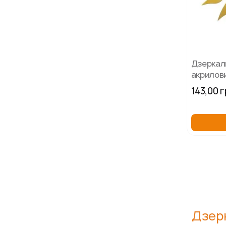
Дзеркал
акрилов
золото 1
143,00 
сонця
Дзерк