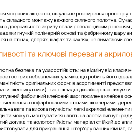
я яскравих акцентів, візуальне розширення простору та
ть складного монтажу важкого скляного полотна. Сучас
и з дзеркального акрилу стали революційним рішенням
Завдяки гнучкій полімерній основі та фабричному шару в
ся на стінах, дверях, шафах та кахлях, не вимагаючи св
ивості та ключові переваги акрило
ютна безпека та ударостійкість: на відміну від класично
ює гострих небезпечних уламків, що робить його ідеаль
манітність оригінальних форм: в асортименті представле
ати, шестикутники), так і складні дизайнерські силуети
отужний фабричний клейовий шар: посилена клейова осн
 зчеплення з пофарбованими стінами, шпалерами, дерев
альна вага та висока гнучкість: легкі акрилові елемент
и та можуть монтуватися навіть на злегка вигнуті радіу
ий догляд та вологостійкість: матеріал стійкий до впл
истовувати для прикрашання інтер'єру ванних кімнат, са