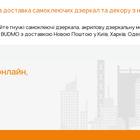
 доставка самоклеючих дзеркал та декору з н
те гнучкі самоклеючі дзеркала, акрилову дзеркальну мо
 BUDMO з доставкою Новою Поштою у Київ, Харків, Одесу,
нлайн,