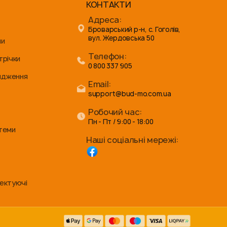
КОНТАКТИ
Адреса:
Броварський р-н, с. Гоголів,
вул. Жердовська 50
ни
Телефон:
трічки
0 800 337 905
ядження
Email:
support@bud-mo.com.ua
Робочий час:
Пн - Пт / 9:00 - 18:00
стеми
Наші соціальні мережі:
лектуючі