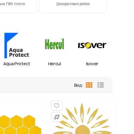
на ПВХ плита
Декоративні рейки
Звукоі
Aqua Protect
Hercul
Isover
IZOV
Вид:
Таблиця
Список