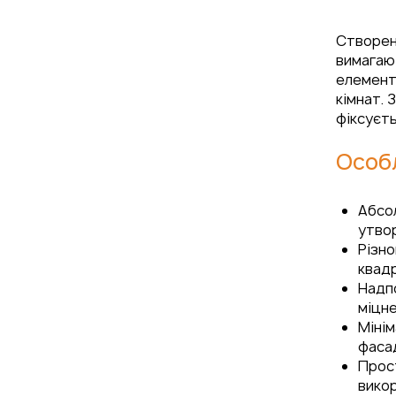
Створенн
вимагаю
елемент
кімнат. 
фіксуєть
Особл
Абсол
утвор
Різно
квадр
Надп
міцне
Мінім
фасад
Прост
викор