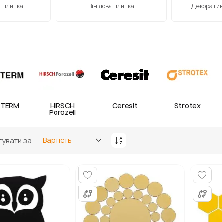
 плитка
Вінілова плитка
Декоратив
TERM
HIRSCH
Ceresit
Strotex
Porozell
увати за
Сортувати
у
порядку
збільшення