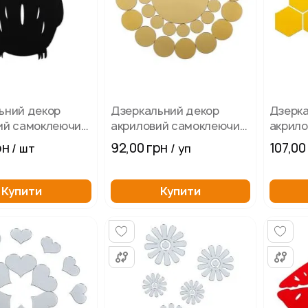
ьний декор
Дзеркальний декор
Дзерка
ий самоклеючий
акриловий самоклеючий
акрил
рна
золотисті кружечки 33
85х95м
рн
92,00 грн
107,00
/ шт
/ уп
шт
Купити
Купити