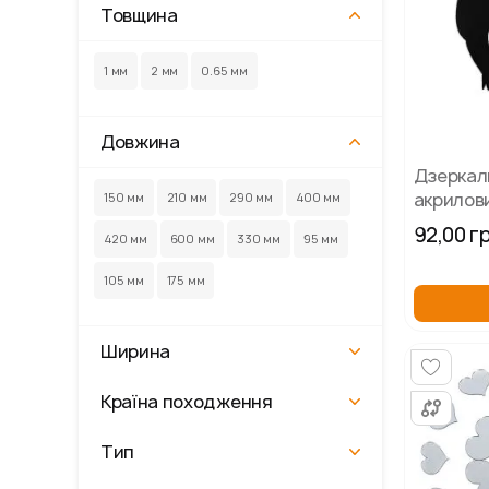
Товщина
1 мм
2 мм
0.65 мм
Довжина
Дзеркал
акрилов
150 мм
210 мм
290 мм
400 мм
Сова чо
92,00 г
420 мм
600 мм
330 мм
95 мм
105 мм
175 мм
Ширина
Країна походження
Тип