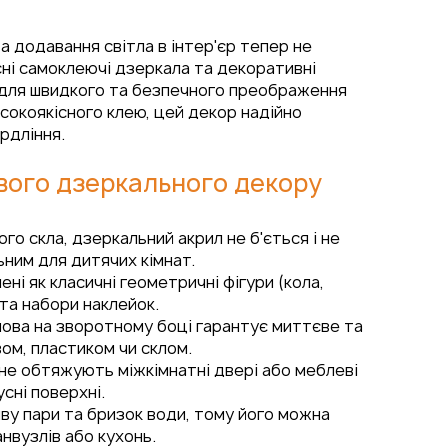
 додавання світла в інтер'єр тепер не
ні самоклеючі дзеркала та декоративні
 для швидкого та безпечного преображення
исокоякісного клею, цей декор надійно
ердління.
вого дзеркального декору
го скла, дзеркальний акрил не б'ється і не
ним для дитячих кімнат.
ні як класичні геометричні фігури (кола,
 та набори наклейок.
ова на зворотному боці гарантує миттєве та
ом, пластиком чи склом.
и не обтяжують міжкімнатні двері або меблеві
сні поверхні.
иву пари та бризок води, тому його можна
нвузлів або кухонь.