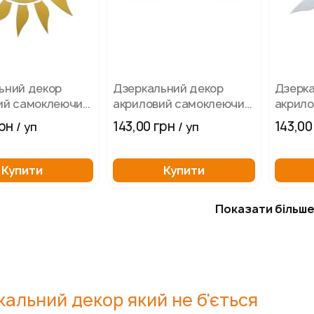
ьний декор
Дзеркальний декор
Дзерка
ий самоклеючий
акриловий самоклеючий
акрил
5 шт у формі
срібло 9 шт
срібло
грн
143,00 грн
143,00
/ уп
/ уп
геометричний
15 шт
Купити
Купити
Показати більш
альний декор який не б'ється