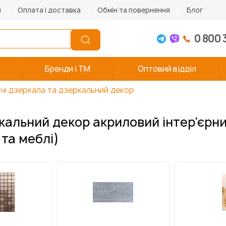
и
Оплата і доставка
Обмін та повернення
Блог
0 800 
Бренди і TM
Оптовий відділ
і дзеркала та дзеркальний декор
альний декор акриловий інтер'єрни
та меблі)