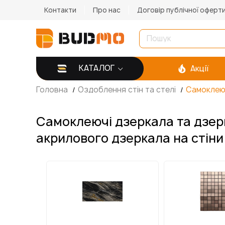
Контакти
Про нас
Договір публічної оферт
КАТАЛОГ
Акції
Головна
Оздоблення стін та стелі
Самоклеюч
Самоклеючі дзеркала та дзерк
акрилового дзеркала на стіни 