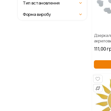
Тип встановлення
Форма виробу
Дзеркал
акрилов
срібло, 
111,00 г
сердечк