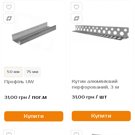
50 мм
75 мм
Кутик алюмінієвий
Профіль UW
100 мм
перфорований, 3 м
/ шт
/ пог.м
31,00 грн
31,00 грн
Купити
Купити