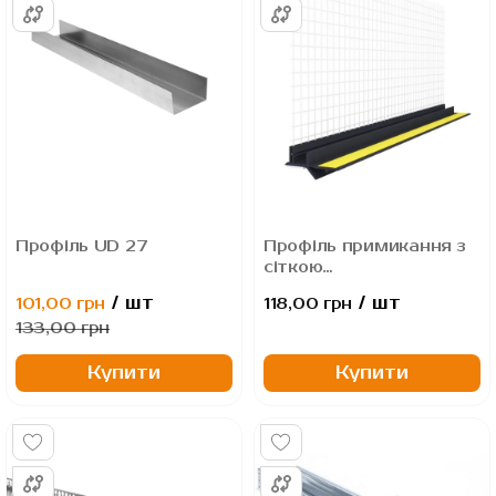
Профіль UD 27
Профіль примикання з
сіткою
THERMOMASTER W-
/ шт
/ шт
101,00 грн
118,00 грн
PROF ANTRACIT 2,5 м
133,00 грн
Купити
Купити