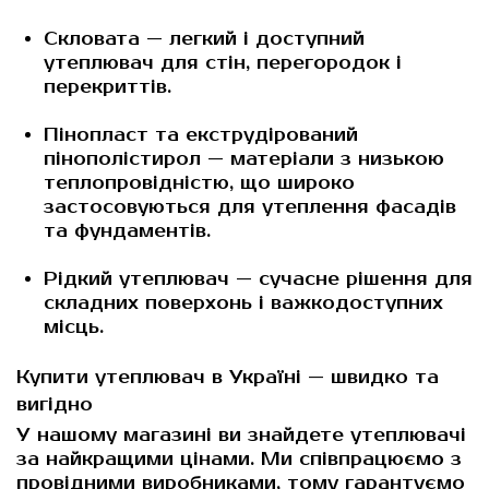
Скловата
— легкий і доступний
утеплювач для стін, перегородок і
перекриттів.
Пінопласт
та
екструдірований
пінополістирол
— матеріали з низькою
теплопровідністю, що широко
застосовуються для утеплення фасадів
та фундаментів.
Рідкий утеплювач
— сучасне рішення для
складних поверхонь і важкодоступних
місць.
Купити утеплювач в Україні — швидко та
вигідно
У нашому магазині ви знайдете утеплювачі
за найкращими цінами. Ми співпрацюємо з
провідними виробниками, тому гарантуємо