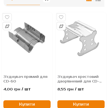
Сортувати
Таблиця
Спис
у
порядку
збільшення
З'єднувач прямий для
З'єднувач хрестовий
CD-60
дворівневий для CD-
60 (60х60мм) Товщина
/ шт
/ шт
4,00 грн
8,55 грн
металу - 0,65 мм
Купити
Купити