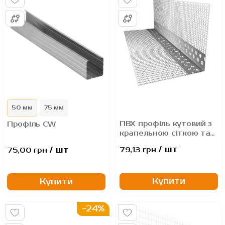
50 мм
75 мм
ПВХ профіль кутовий з
Профіль CW
100 мм
крапельною сіткою та
припливом
/ шт
/ шт
79,13 грн
75,00 грн
Термомайстер
Termomaster PVC-B
2,5м
Купити
Купити
-24%