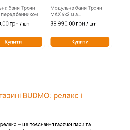
на баня Троян
Модульна баня Троян
з передбанником
MAX 4х2 м з
передбанником
,00 грн
38 990,00 грн
/ шт
/ шт
Купити
Купити
е
газині BUDMO: релакс і
 релакс — це поєднання гарячої пари та