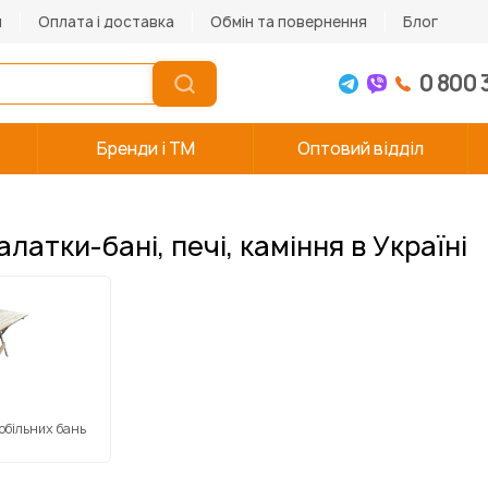
и
Оплата і доставка
Обмін та повернення
Блог
0 800 
Бренди і TM
Оптовий відділ
алатки-бані, печі, каміння в Україні
обільних бань