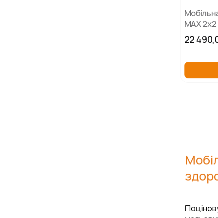
Мобільн
MAX 2х2
22 490,
Мобіл
здоро
Поцінову