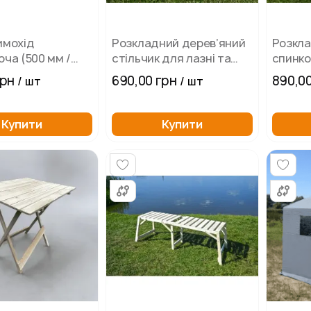
имохід
Розкладний дерев’яний
Розкла
ча (500 мм /
стільчик для лазні та
спинко
відпочинку
відпоч
грн
690,00 грн
890,00
/ шт
/ шт
Купити
Купити