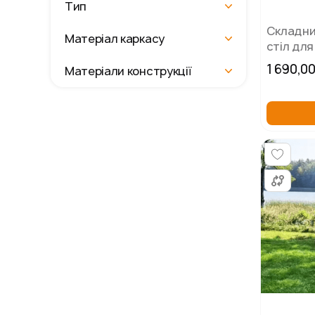
Тип
Складни
Матеріал каркасу
стіл для 
відпочи
1 690,0
Матеріали конструкції