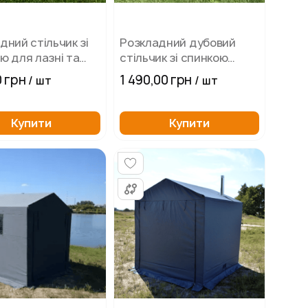
дний стільчик зі
Розкладний дубовий
ю для лазні та
стільчик зі спинкою
инку
Троян для лазні та
 грн
1 490,00 грн
/ шт
/ шт
відпочинку
Купити
Купити