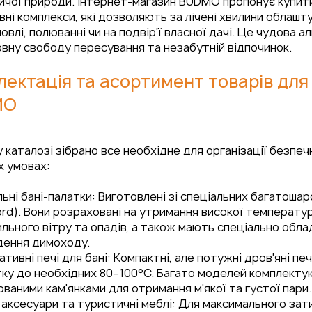
чої природи. Інтернет-магазин BUDMO пропонує купити м
ні комплекси, які дозволяють за лічені хвилини облаштув
овлі, полюванні чи на подвір'ї власної дачі. Це чудова 
вну свободу пересування та незабутній відпочинок.
ектація та асортимент товарів для м
MO
 каталозі зібрано все необхідне для організації безпе
х умовах:
ьні бані-палатки: Виготовлені зі спеціальних багатоша
rd). Вони розраховані на утримання високої температу
ильного вітру та опадів, а також мають спеціально обл
дення димоходу.
тивні печі для бані: Компактні, але потужні дров'яні печ
тку до необхідних 80–100°C. Багато моделей комплект
ваними кам'янками для отримання м'якої та густої пари.
 аксесуари та туристичні меблі: Для максимального зат