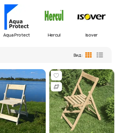
Aqua Protect
Hercul
Isover
IZOV
Вид:
Таблиця
Список