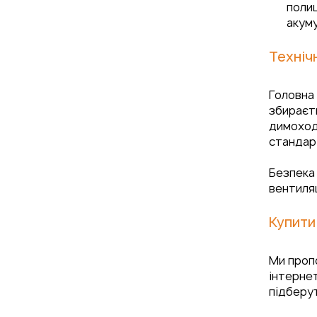
полиц
акум
Техніч
Головна 
збираєть
димоход
стандар
Безпека 
вентиляц
Купити
Ми проп
інтернет
підберут