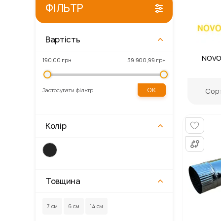
ФІЛЬТР
Вартість
Gordon
Primaveo
Kronospan
NOVO
190,00 грн
39 900,99 грн
ОК
Сорт
Застосувати фільтр
Колір
Товщина
7 см
6 см
14 см