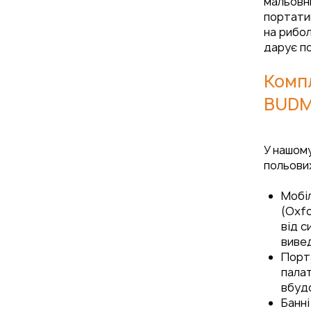
мальовни
портатив
на рибол
дарує по
Компл
BUD
У нашому
польови
Мобіл
(Oxfo
від с
виве
Порта
пала
вбудо
Банні