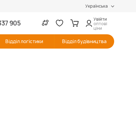
Українська
Увійти
337 905
оптові
ціни
Відділ логістики
Відділ будівництва