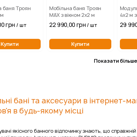
а баня Троян
Мобільна баня Троян
Модуль
 м
MAX з вікном 2х2 м
4х2 м 
00 грн
22 990,00 грн
29 990
/ шт
/ шт
Купити
Купити
Показати більш
ьні бані та аксесуари в інтернет-ма
в'я в будь-якому місці
вачі якісного банного відпочинку знають, що справжній