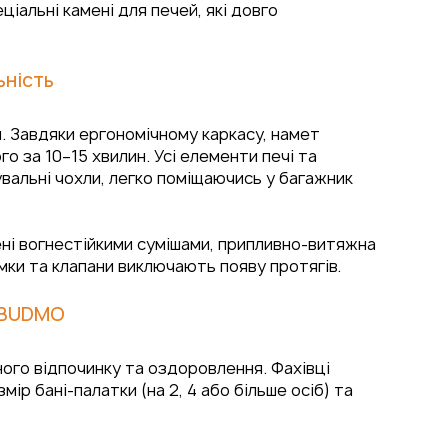
еціальні камені для печей, які довго
ьність
я. Завдяки ергономічному каркасу, намет
 за 10–15 хвилин. Усі елементи печі та
альні чохли, легко поміщаючись у багажник
ені вогнестійкими сумішами, припливно-витяжна
мки та клапани виключають появу протягів.
д BUDMO
ого відпочинку та оздоровлення. Фахівці
 бані-палатки (на 2, 4 або більше осіб) та