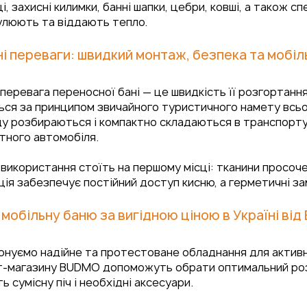
і, захисні килимки, банні шапки, цебри, ковші, а також сп
улюють та віддають тепло.
ні переваги: швидкий монтаж, безпека та мобіл
перевага переносної бані — це швидкість її розгортанн
ся за принципом звичайного туристичного намету всього
у розбираються і компактно складаються в транспортув
тного автомобіля.
використання стоїть на першому місці: тканини просоч
ія забезпечує постійний доступ кисню, а герметичні за
 мобільну баню за вигідною ціною в Україні ві
онуємо надійне та протестоване обладнання для активн
-магазину BUDMO допоможуть обрати оптимальний розмір
ь сумісну піч і необхідні аксесуари.