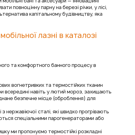
обільні бані та аксесуари — інноваційні
ати повноцінну парну на березі річки, у лісі,
альтернатива капітальному будівництву, яка
обільної лазні в каталозі
чного та комфортного банного процесу в
рових вогнетривких та термостійких тканин
ри всередині навіть у лютий мороз, захищають
аднане безпечне місце (оброблення) для
і з нержавіючої сталі, які швидко прогрівають
уються спеціальними парогенераторами або
ишку ми пропонуємо термостійкі розкладні