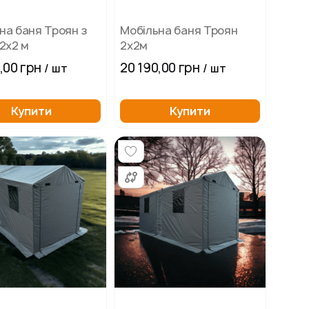
на баня Троян з
Мобільна баня Троян
 2х2 м
2х2м
,00 грн
20 190,00 грн
/ шт
/ шт
Купити
Купити