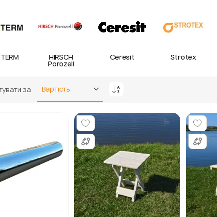
TERM
HIRSCH
Ceresit
Strotex
Porozell
увати за
Сортувати
у
порядку
збільшення