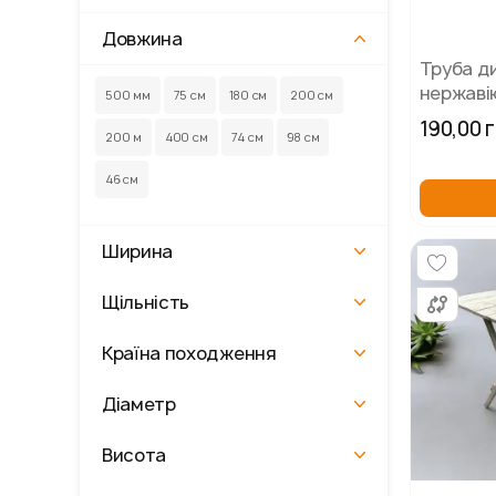
Довжина
Труба д
нержавію
500 мм
75 см
180 см
200 см
Ø95 мм)
190,00 
200 м
400 см
74 см
98 см
46 см
Ширина
Щільність
Країна походження
Діаметр
Висота