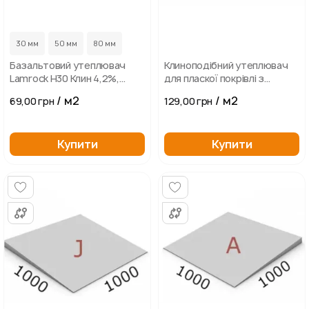
30 мм
50 мм
80 мм
Базальтовий утеплювач
Клиноподібний утеплювач
Lamrock Н30 Клин 4,2%,
для пласкої покрівлі з
Елемент А,В,С 1200 х 600 мм
пінопласту високої
/ м2
/ м2
69,00 грн
129,00 грн
щільності. Елемент B
Купити
Купити