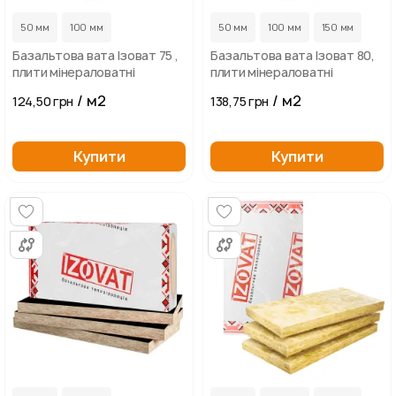
50 мм
100 мм
50 мм
100 мм
150 мм
Базальтова вата Ізоват 75 ,
Базальтова вата Ізоват 80,
плити мінераловатні
плити мінераловатні
/ м2
/ м2
124,50 грн
138,75 грн
Купити
Купити
...