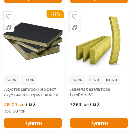
-11%
...
50 мм
100 мм
30 мм
50 мм
100 мм
Акустик Lamrock Перфект
Ламела базальтова
акустична мінеральна вата
LamRock 60
кашована склополотном
/ м2
/ м2
319,00 грн
72,63 грн
360,00 грн
Купити
Купити