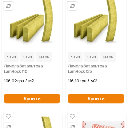
...
...
30 мм
50 мм
100 мм
30 мм
50 мм
100 мм
Ламела базальтова
Ламела базальтова
LamRock 110
LamRock 125
/ м2
/ м2
106,02 грн
116,10 грн
Купити
Купити