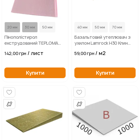
20 мм
30 мм
50 мм
40 мм
50 мм
70 мм
Пінополістирол
Базальтовий утеплювач з
екструдований TEPLOMA
ухилом Lamrock Н30 Клин
XPS 1180х580
1,7%
/ лист
/ м2
142,00 грн
59,00 грн
Купити
Купити