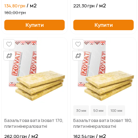
/ м2
/ м2
134,80 грн
221,30 грн
160,00 грн
Купити
Купити
30 мм
50 мм
100 мм
Базальтова вата Ізоват 170,
Базальтова вата Ізоват 180,
плити мінераловатні
плити мінераловатні
/ м2
/ м2
262,00 грн
162,54 грн