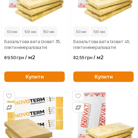
50 мм
100 мм
150 мм
50 мм
100 мм
Базальтова вата Ізоват 35,
Базальтова вата Ізоват 45,
плити мінераловатні
плити мінераловатні
/ м2
/ м2
69,50 грн
82,55 грн
Купити
Купити