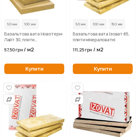
50 мм
100 мм
50 мм
100 мм
150 мм
Базальтова вата Новотерм
Базальтова вата Ізоват 65,
Лайт 30, плити
плити мінераловатні
мінераловатні
/ м2
/ м2
57,50 грн
111,25 грн
Купити
Купити