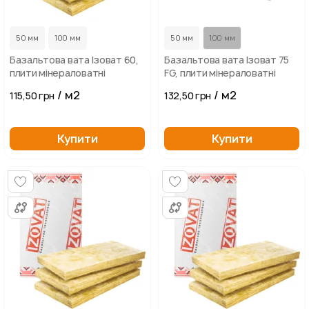
50 мм
100 мм
50 мм
100 мм
Базальтова вата Ізоват 60,
Базальтова вата Ізоват 75
плити мінераловатні
FG, плити мінераловатні
/ м2
/ м2
115,50 грн
132,50 грн
Купити
Купити