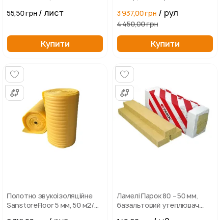
пінополістирольні
/ лист
/ рул
55,50 грн
3 937,00 грн
4 450,00 грн
Купити
Купити
Полотно звукоізоляційне
Ламелі Парок 80 – 50 мм,
SanstoreFloor 5 мм, 50 м2/
базальтовий утеплювач
рулон
(1200х200х50)