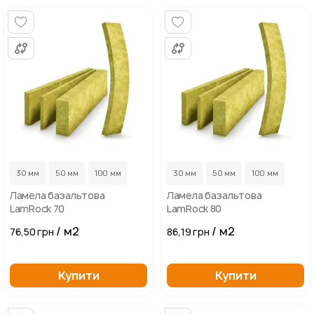
...
...
30 мм
50 мм
100 мм
30 мм
50 мм
100 мм
Ламела базальтова
Ламела базальтова
LamRock 70
LamRock 80
/ м2
/ м2
76,50 грн
86,19 грн
Купити
Купити