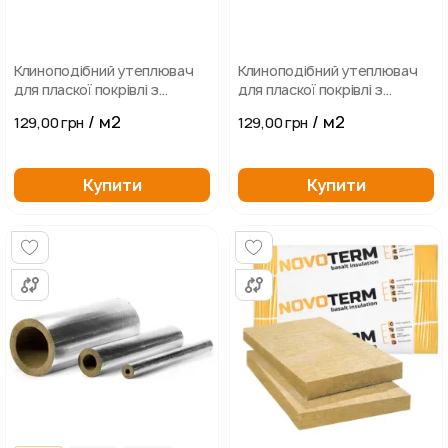
Клиноподібний утеплювач
Клиноподібний утеплювач
для пласкої покрівлі з
для пласкої покрівлі з
пінопласту високої
пінопласту високої
/ м2
/ м2
129,00 грн
129,00 грн
щільності. Елемент J
щільності. Елемент А
Купити
Купити
...