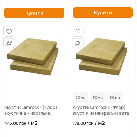
Купити
Купити
...
20 мм
30 мм
50 мм
Акустик Lamrock F (Флор)
Акустик Lamrock F (Флор)
акустична мінеральна
акустична мінеральна вата
вата-50 мм
/ м2
/ м2
445,00 грн
178,00 грн