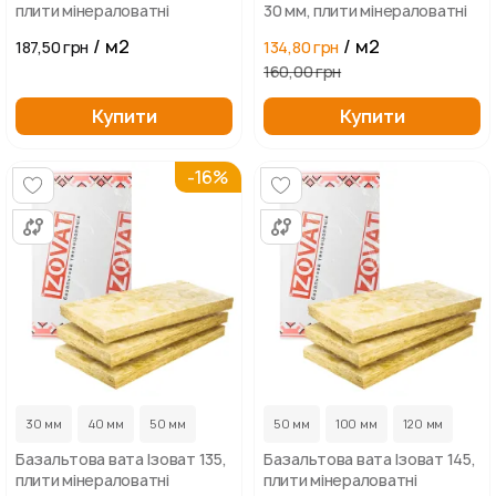
плити мінераловатні
30 мм, плити мінераловатні
/ м2
/ м2
187,50 грн
134,80 грн
160,00 грн
Купити
Купити
-16%
...
...
30 мм
40 мм
50 мм
50 мм
100 мм
120 мм
Базальтова вата Ізоват 135,
Базальтова вата Ізоват 145,
плити мінераловатні
плити мінераловатні