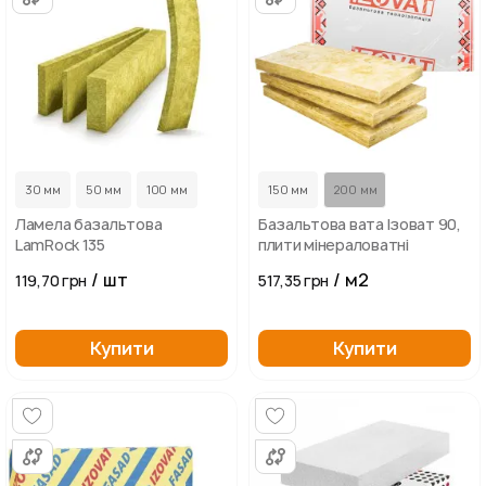
...
30 мм
50 мм
100 мм
150 мм
200 мм
Ламела базальтова
Базальтова вата Ізоват 90,
LamRock 135
плити мінераловатні
/ шт
/ м2
119,70 грн
517,35 грн
Купити
Купити