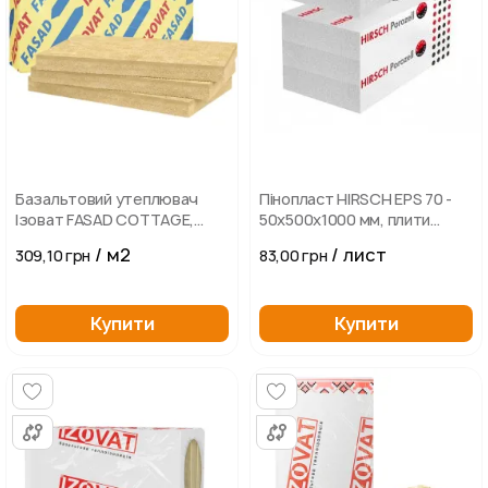
Базальтовий утеплювач
Пінопласт HIRSCH EPS 70 -
Ізоват FASAD COTTAGE,
50х500х1000 мм, плити
плити теплоізоляційні
пінополістирольні
/ м2
/ лист
309,10 грн
83,00 грн
(1000х600х100)
Купити
Купити