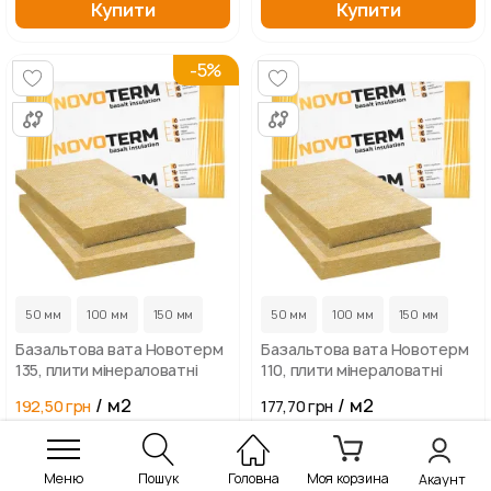
Купити
Купити
-5%
50 мм
100 мм
150 мм
50 мм
100 мм
150 мм
Базальтова вата Новотерм
Базальтова вата Новотерм
135, плити мінераловатні
110, плити мінераловатні
/ м2
/ м2
192,50 грн
177,70 грн
202,50 грн
Купити
Купити
Меню
Пошук
Головна
Моя корзина
Акаунт