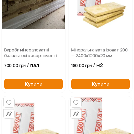
Вироби мінераловатні
Мінеральна вата Ізоват 200
базальтові в асортименті
— 2400х1200х20 мм
базальтовий утеплювач,
/ пал
/ м2
700,00 грн
180,00 грн
плити теплоізоляційні
Купити
Купити