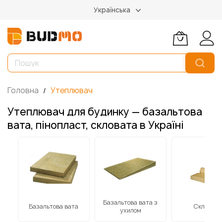
Українська
Головна
Утеплювач
Утеплювач для будинку — базальтова
вата, пінопласт, скловата в Україні
Базальтова вата з
ові
Базальтова вата
Скловата
ухилом