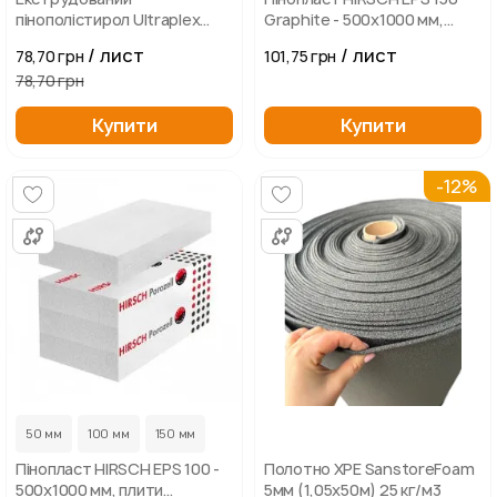
пінополістирол Ultraplex
Graphite - 500х1000 мм,
1185х550 мм
графітовий пінополістирол
/ лист
/ лист
78,70 грн
101,75 грн
78,70 грн
Купити
Купити
-12%
50 мм
100 мм
150 мм
Пінопласт HIRSCH EPS 100 -
Полотно XPE SanstoreFoam
500х1000 мм, плити
5мм (1,05х50м) 25 кг/м3