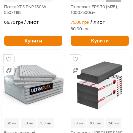
Плити XPS PNP 150 W
Пінопласт EPS 70 (M35),
550x1185
1000х500мм
/ лист
/ лист
69,70 грн
75,00 грн
80,00 грн
Купити
Купити
30 мм
50 мм
100 мм
50 мм
100 мм
150 мм
Екструдований
Пінопласт HIRSCH EPS 150