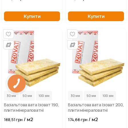
Купити
Купити
30 мм
50 мм
100 мм
30 мм
50 мм
100 мм
Базальтова вата Ізоват 190,
Базальтова вата Ізоват 200,
плити мінераловатні
плити мінераловатні
/ м2
/ м2
168,51 грн
174,66 грн