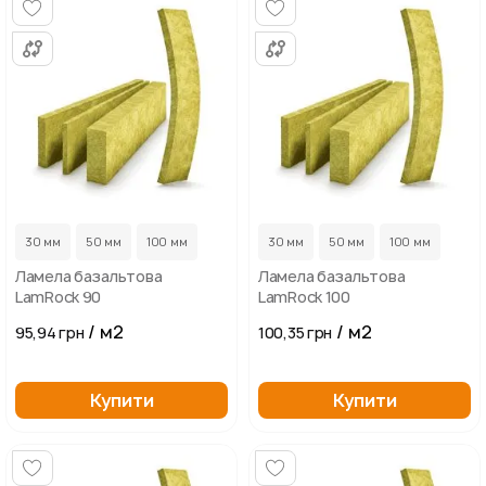
...
...
30 мм
50 мм
100 мм
30 мм
50 мм
100 мм
Ламела базальтова
Ламела базальтова
LamRock 90
LamRock 100
/ м2
/ м2
95,94 грн
100,35 грн
Купити
Купити