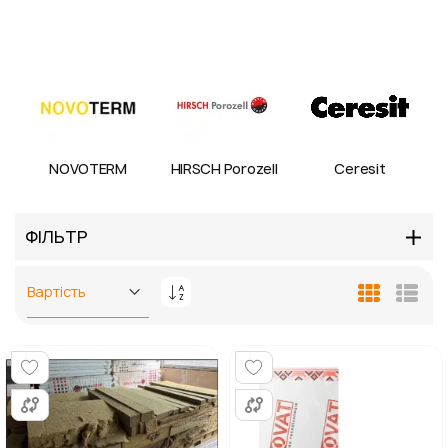
NOVOTERM
HIRSCH Porozell
Ceresit
ФІЛЬТР
Сортувати
Таблиця
Спис
у
порядку
збільшення