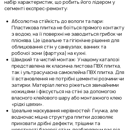
набір характеристик, що робить його лідером у
сегменті експрес-ремонту:
Абсолютна стійкість до вологи та пари:
Пластикова плитка не боїться прямого контакту
з водою, на її поверхні не заводиться грибок чи
пліснява. Це ідеальне та гігієнічне рішення для
облицювання стін у санвузлах, ванних та
робочої зони (фартуха) на кухні.
Швидкий та чистий монтаж: У нашому каталозі
представлена як класична листова ПВХ плитка,
так і ультрасучасна самоклейна ПВХ плитка. Для
її встановлення не потрібні цементні розчини чи
затирки. Матеріал легко ріжеться звичайними
ножицями і фіксується на стіні за допомогою
власного клейового шару або монтажного клею
«рідкі цвяхи».
Ідеальне маскування нерівностей: Гнучка, але
водночас міцна структура плитки дозволяє
приховати дрібні дефекти, тріщини та
шорсткості базової стіни, позбавляючи вас від