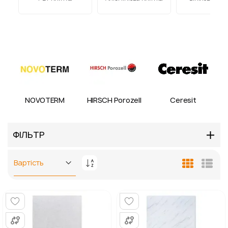
NOVOTERM
HIRSCH Porozell
Ceresit
ФІЛЬТР
Сортувати
Таблиця
Спис
у
порядку
збільшення