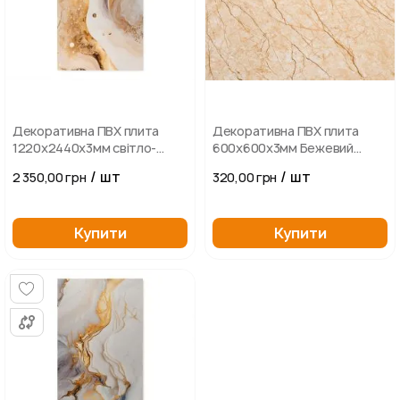
Декоративна ПВХ плита
Декоративна ПВХ плита
1220х2440х3мм світло-
600х600х3мм Бежевий
бежева з золотистими
мармур
/ шт
/ шт
2 350,00 грн
320,00 грн
вкрапленнями
Купити
Купити