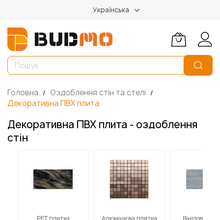
Українська
Головна
Оздоблення стін та стелі
Декоративна ПВХ плита
Декоративна ПВХ плита - оздоблення
стін
ним
РЕТ плитка
Алюмінієва плитка
Вінілова пли