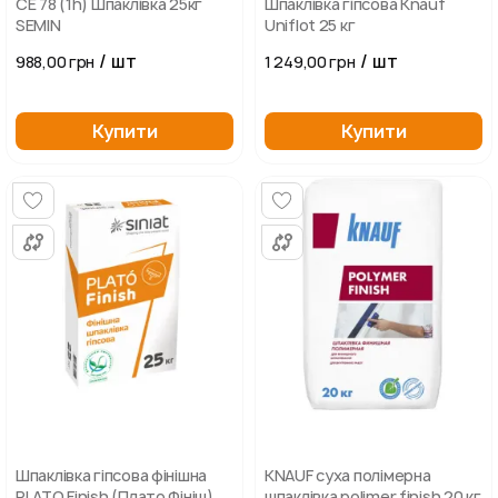
СЕ 78 (1h) Шпаклівка 25кг
Шпаклівка гіпсова Knauf
SEMIN
Uniflot 25 кг
/ шт
/ шт
988,00 грн
1 249,00 грн
Купити
Купити
Шпаклівка гіпсова фінішна
KNAUF суха полімерна
PLATO Finish (Плато Фініш)
шпаклівка polimer finish 20 кг