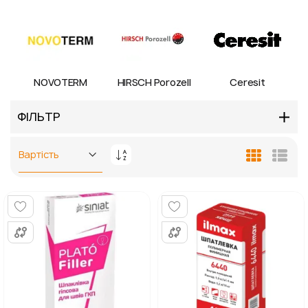
NOVOTERM
HIRSCH Porozell
Ceresit
ФІЛЬТР
Сортувати
Таблиця
Спис
у
порядку
збільшення