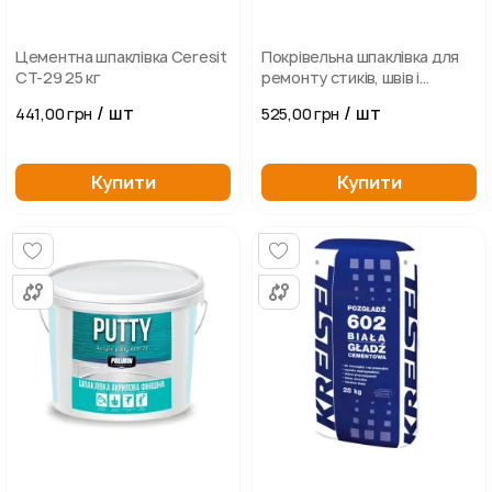
Цементна шпаклівка Ceresit
Покрівельна шпаклівка для
CT-29 25 кг
ремонту стиків, швів і
примикань NEXLER ARBOLEX-
/ шт
/ шт
441,00 грн
525,00 грн
U, 5 кг
Купити
Купити