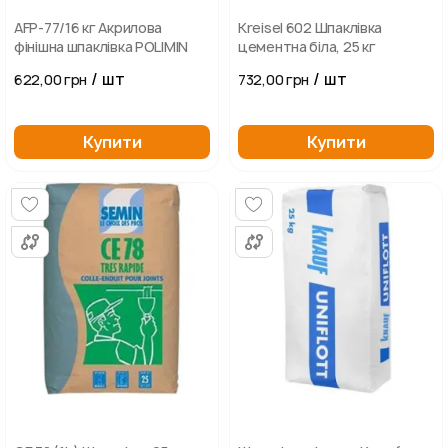
AFP-77/16 кг Акрилова
Kreisel 602 Шпаклівка
фінішна шпаклівка POLIMIN
цементна біла, 25 кг
/ шт
/ шт
622,00 грн
732,00 грн
Купити
Купити