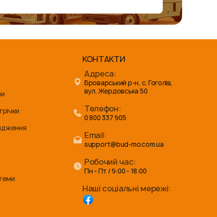
КОНТАКТИ
Адреса:
Броварський р-н, с. Гоголів,
вул. Жердовська 50
ни
Телефон:
трічки
0 800 337 905
ядження
Email:
support@bud-mo.com.ua
Робочий час:
Пн - Пт / 9:00 - 18:00
стеми
Наші соціальні мережі: