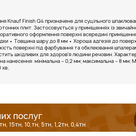
ня Knauf Finish Q4 призначене для суцільного шпаклюва
тонних плит. Застосовується у приміщеннях із звичайною 
екоративного оформлення поверхні всередині приміщенн
адки • Товщина шару до 8 мм • Хороша адгезія до повер
кість поверхні під фарбування та обклеювання шпалера
містить шкідливих для здоров'я людини речовин. Характер
на нанесення: мінімальна – 0,2 мм; максимальна – 8 мм; М
 хв;
их послуг
, 15тн, 10,тн, 5тн, 1,2тн, 0,4тн