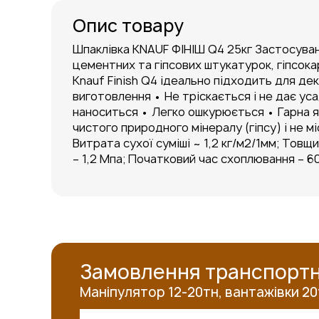
Опис товару
Шпаклівка KNAUF ФІНІШ Q4 25кг Застосуван
цементних та гіпсових штукатурок, гіпсокар
Knauf Finish Q4 ідеально підходить для д
виготовлення • Не тріскається і не дає ус
наноситься • Легко ошкурюється • Гарна я
чистого природного мінералу (гіпсу) і не 
Витрата сухої суміші ~ 1,2 кг/м2/1мм; Товщи
– 1,2 Мпа; Початковий час схоплювання – 60
Замовлення транспортн
Маніпулятор 12-20тн, вантажівки 20тн