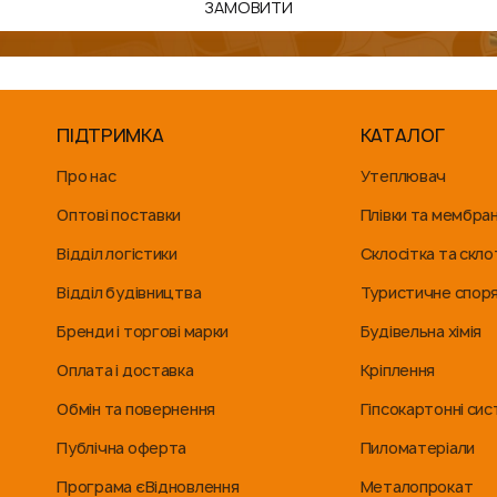
ЗАМОВИТИ
ПІДТРИМКА
КАТАЛОГ
Про нас
Утеплювач
Оптові поставки
Плівки та мембра
Відділ логістики
Склосітка та скло
Відділ будівництва
Туристичне спор
Бренди і торгові марки
Будівельна хімія
Оплата і доставка
Кріплення
Обмін та повернення
Гіпсокартонні си
Публічна оферта
Пиломатеріали
Програма єВідновлення
Металопрокат