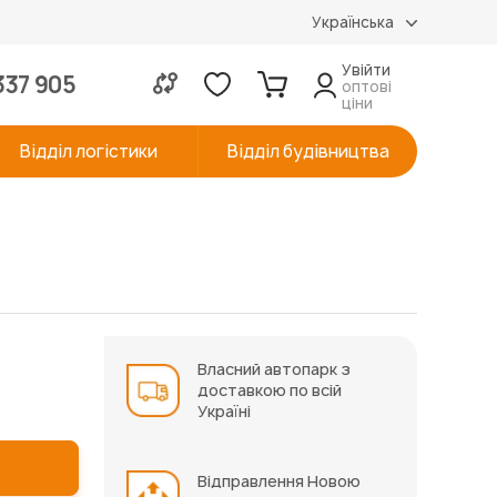
Українська
Увійти
337 905
оптові
ціни
Відділ логістики
Відділ будівництва
Власний автопарк з
доставкою по всій
Україні
Відправлення Новою