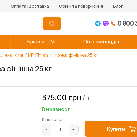
и
Оплата і доставка
Обмін та повернення
Блог
0 800 
Бренди і TM
Оптовий відділ
лівка Knauf HP Finish, гіпсова фінішна 25 кг
а фінішна 25 кг
375,00 грн
/ шт
В наявності
Кількість:
Купити