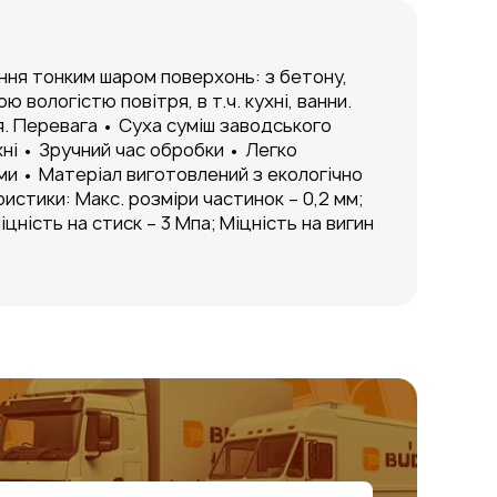
ння тонким шаром поверхонь: з бетону,
вологістю повітря, в т.ч. кухні, ванни.
я. Перевага • Суха суміш заводського
хні • Зручний час обробки • Легко
ми • Матеріал виготовлений з екологічно
истики: Макс. розміри частинок – 0,2 мм;
іцність на стиск – 3 Мпа; Міцність на вигин