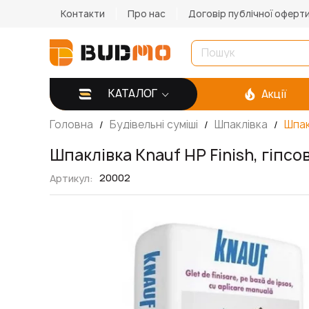
Контакти
Про нас
Договір публічної оферт
КАТАЛОГ
Акції
Головна
Будівельні суміші
Шпаклівка
Шпак
Шпаклівка Knauf HP Finish, гіпсов
20002
Артикул
Перейти
до
кінця
галереї
зображень