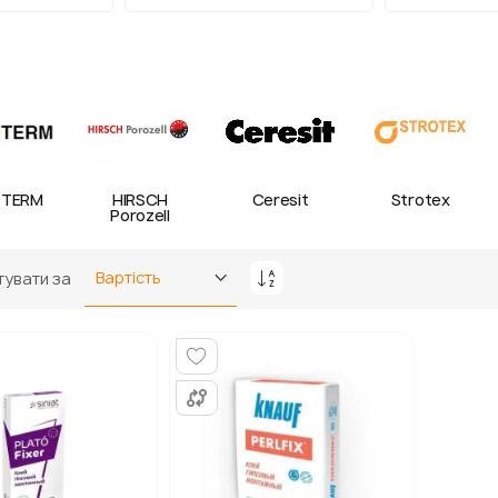
TERM
HIRSCH
Ceresit
Strotex
Porozell
увати за
Сортувати
у
порядку
збільшення