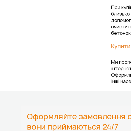
При купі
близько 
допомог
очистит
бетонок
Купити
Ми пропо
інтернет
Оформлю
інші нас
Оформляйте замовлення о
вони приймаються 24/7