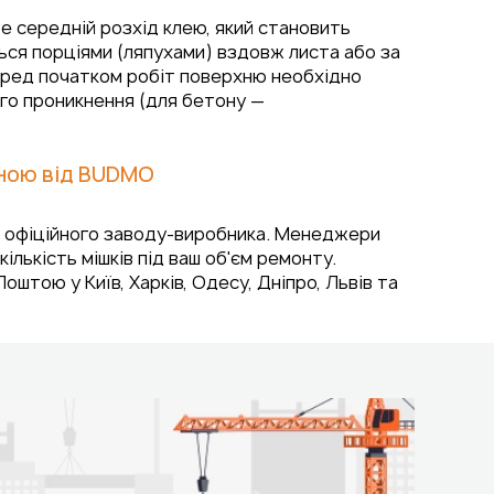
те середній розхід клею, який становить
ться порціями (ляпухами) вздовж листа або за
еред початком робіт поверхню необхідно
го проникнення (для бетону —
ціною від BUDMO
 з офіційного заводу-виробника. Менеджери
ькість мішків під ваш об'єм ремонту.
ою у Київ, Харків, Одесу, Дніпро, Львів та