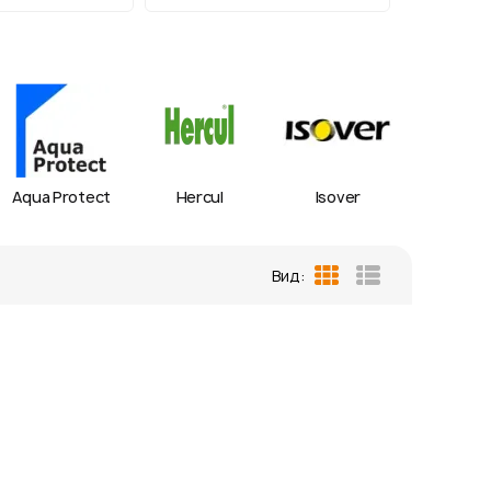
Aqua Protect
Hercul
Isover
IZOV
Вид:
Таблиця
Список