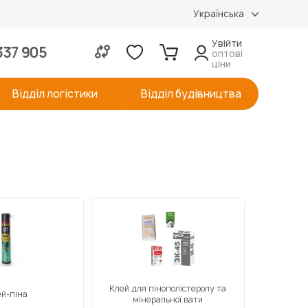
Українська
Увійти
337 905
оптові
ціни
Відділ логістики
Відділ будівництва
Клей для пінополістеролу та
й-піна
Клей
мінеральної вати