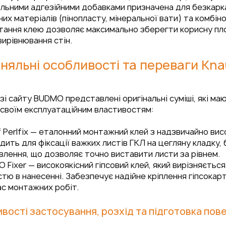
альними адгезійними добавками призначена для безкарк
них матеріалів (пінопласту, мінеральної вати) та комбін
тання клею дозволяє максимально зберегти корисну пл
ирівнювання стін.
няльні особливості та переваги Knau
зі сайту BUDMO представлені оригінальні суміші, які м
 своїм експлуатаційним властивостям:
 Perlfix — еталонний монтажний клей з надзвичайно вис
дить для фіксації важких листів ГКЛ на цегляну кладку,
лення, що дозволяє точно виставити листи за рівнем.
 Fixer — високоякісний гіпсовий клей, який вирізняєть
стю в нанесенні. Забезпечує надійне кріплення гіпсокарт
ас монтажних робіт.
вості застосування, розхід та підготовка пов