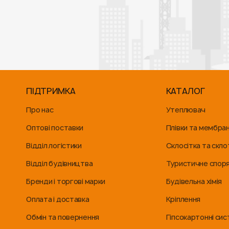
ПІДТРИМКА
КАТАЛОГ
Про нас
Утеплювач
Оптові поставки
Плівки та мембра
Відділ логістики
Склосітка та скло
Відділ будівництва
Туристичне спор
Бренди і торгові марки
Будівельна хімія
Оплата і доставка
Кріплення
Обмін та повернення
Гіпсокартонні си