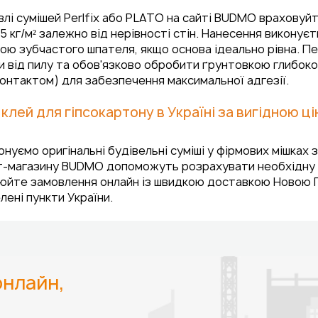
влі сумішей Perlfix або PLATO на сайті BUDMO враховуй
5 кг/м² залежно від нерівності стін. Нанесення виконує
ою зубчастого шпателя, якщо основа ідеально рівна. П
и від пилу та обов'язково обробити ґрунтовкою глибоко
онтактом) для забезпечення максимальної адгезії.
 клей для гіпсокартону в Україні за вигідною 
нуємо оригінальні будівельні суміші у фірмових мішках
-магазину BUDMO допоможуть розрахувати необхідну кіл
йте замовлення онлайн із швидкою доставкою Новою Пошт
елені пункти України.
нлайн,