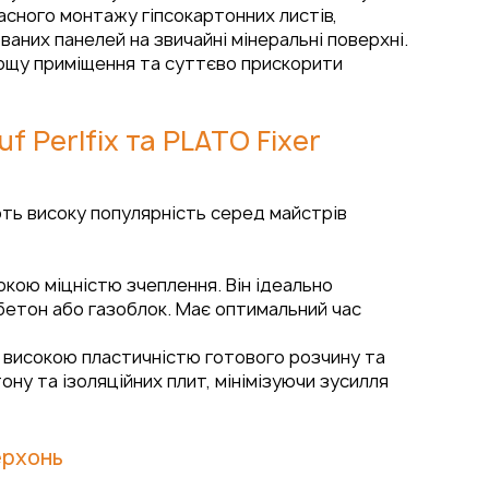
асного монтажу гіпсокартонних листів,
ованих панелей на звичайні мінеральні поверхні.
ощу приміщення та суттєво прискорити
f Perlfix та PLATO Fixer
ають високу популярність серед майстрів
окою міцністю зчеплення. Він ідеально
 бетон або газоблок. Має оптимальний час
ся високою пластичністю готового розчину та
ону та ізоляційних плит, мінімізуючи зусилля
ерхонь