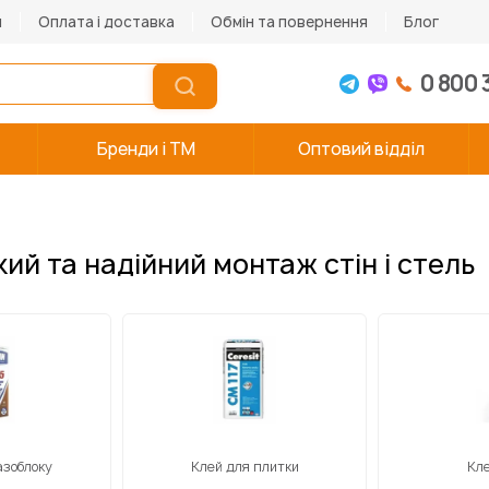
и
Оплата і доставка
Обмін та повернення
Блог
0 800 
Бренди і TM
Оптовий відділ
ий та надійний монтаж стін і стель
азоблоку
Клей для плитки
Кле