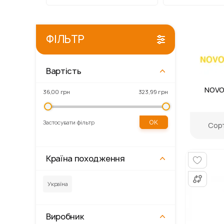
ФІЛЬТР
Вартість
Gordon
Primaveo
Kronospan
NOVO
36,00 грн
323,99 грн
ОК
Застосувати фільтр
Сорт
Країна походження
Україна
Виробник