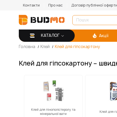
Контакти
Про нас
Договір публічної оферт
КАТАЛОГ
Акції
Головна
Клей
Клей для гіпсокартону
Клей для гіпсокартону – швидк
Клей для пінополістеролу та
Клей для г
мінеральної вати