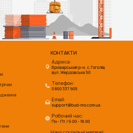
КОНТАКТИ
Адреса:
Броварський р-н, с. Гоголів,
вул. Жердовська 50
ни
Телефон:
трічки
0 800 337 905
ядження
Email:
support@bud-mo.com.ua
Робочий час:
Пн - Пт / 9:00 - 18:00
стеми
Наші соціальні мережі: