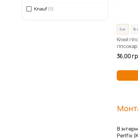
Knauf
1
5 кг
15 
Клей гіп
гіпсокар
36,00 г
Монта
В інтерн
Perlfix 