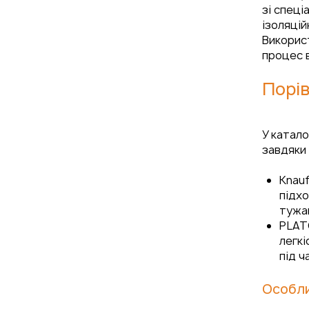
зі спеці
ізоляцій
Викорис
процес в
Порів
У катало
завдяки
Knauf
підхо
тужав
PLATO
легкі
під ч
Особли