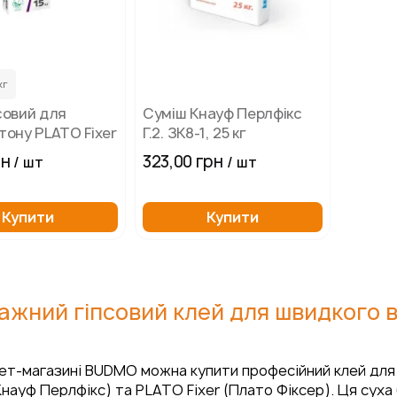
кг
совий для
Сумiш Кнауф Перлфікс
тону PLATO Fixer
Г.2. ЗК8-1, 25 кг
рн
323,00 грн
/ шт
/ шт
Купити
Купити
жний гіпсовий клей для швидкого 
ет-магазині BUDMO можна купити професійний клей для г
(Кнауф Перлфікс) та PLATO Fixer (Плато Фіксер). Ця суха