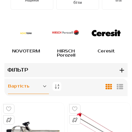
Ящики
Валики
біти
NOVOTERM
HIRSCH
Ceresit
Porozell
ФІЛЬТР
Сортувати
Таблиця
Спис
у
порядку
збільшення