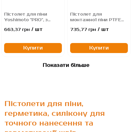
Пістолет для піни
Пістолет для
Yoshimoto "PRO", з
монтажної піни PTFE
тефлоновим
покриття адаптеру,
/ шт
/ шт
663,37 грн
735,77 грн
покриттям
HAISSER
Купити
Купити
Показати більше
Пістолети для піни,
герметика, силікону для
точного нанесення та