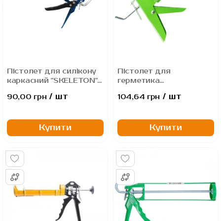
Пістолет для силікону
Пістолет для
каркасний "SKELETON"
герметика
PRO. Голка для
напівзакритий
/ шт
/ шт
90,00 грн
104,64 грн
прочищення
ХАРДЕКС /М7 280мл
картриджів У
КОМПЛЕКТІ
Купити
Купити