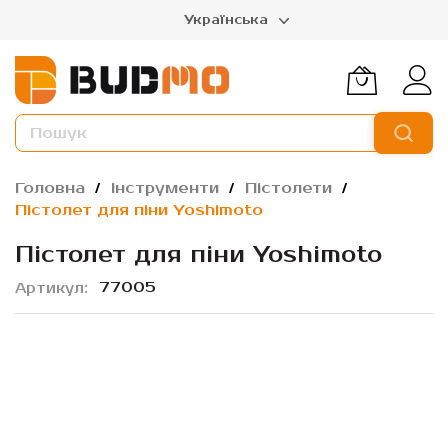
Українська
Головна
Інструменти
Пістолети
Пістолет для піни Yoshimoto
Пістолет для піни Yoshimoto
77005
Артикул
Перейти
до
кінця
галереї
зображень