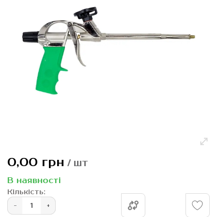
Перейти
0,00 грн
/ шт
до
початку
В наявності
галереї
Кількість:
зображень