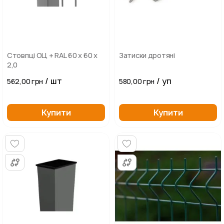
Стовпці ОЦ + RAL 60 х 60 х
Затиски дротяні
2,0
/ шт
/ уп
562,00 грн
580,00 грн
Купити
Купити