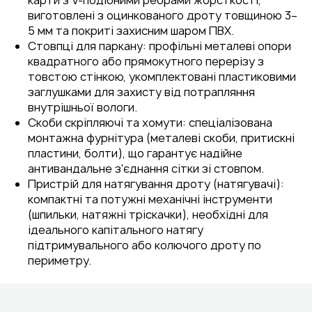
карти з V-подібними ребрами жорсткості,
виготовлені з оцинкованого дроту товщиною 3–
5 мм та покриті захисним шаром ПВХ.
Стовпці для паркану: профільні металеві опори
квадратного або прямокутного перерізу з
товстою стінкою, укомплектовані пластиковими
заглушками для захисту від потрапляння
внутрішньої вологи.
Скоби скріпляючі та хомути: спеціалізована
монтажна фурнітура (металеві скоби, притискні
пластини, болти), що гарантує надійне
антивандальне з'єднання сітки зі стовпом.
Пристрій для натягування дроту (натягувачі):
компактні та потужні механічні інструменти
(шпильки, натяжні тріскачки), необхідні для
ідеального капітального натягу
підтримувального або колючого дроту по
периметру.