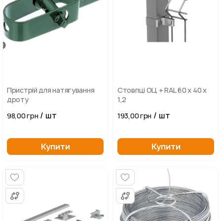
Пристрій для натягування
Стовпці ОЦ + RAL 60 х 40 х
дроту
1,2
/ шт
/ шт
98,00 грн
193,00 грн
Купити
Купити