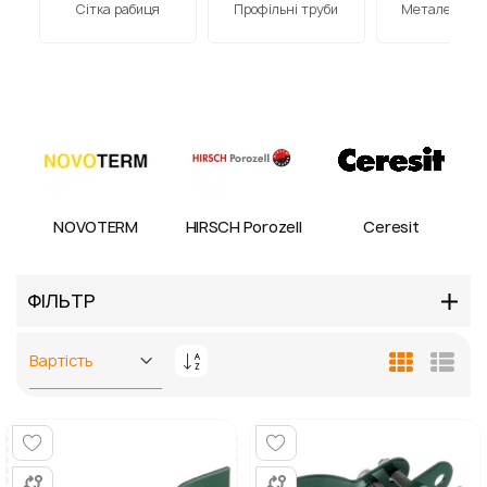
Сітка рабиця
Профільні труби
Металеві ви
NOVOTERM
HIRSCH Porozell
Ceresit
ФІЛЬТР
Сортувати
Таблиця
Спис
у
порядку
збільшення