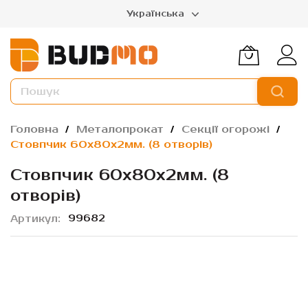
Українська
Головна
Металопрокат
Секції огорожі
Стовпчик 60х80х2мм. (8 отворів)
Стовпчик 60х80х2мм. (8
отворів)
99682
Артикул
Перейти
до
кінця
галереї