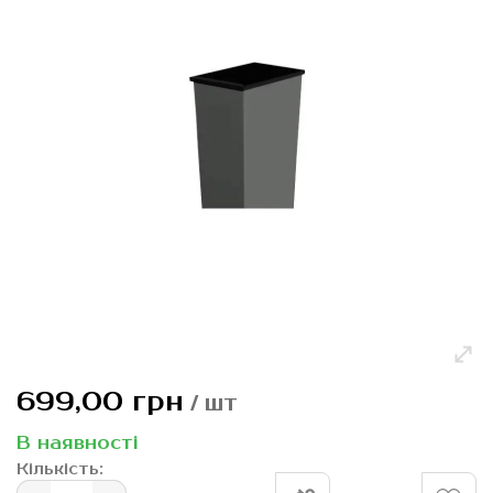
зображень
Перейти
699,00 грн
/ шт
до
початку
В наявності
галереї
Кількість:
зображень