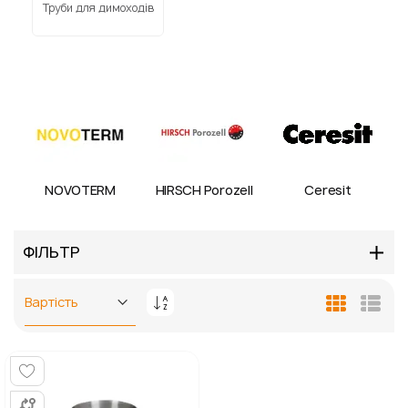
Труби для димоходів
NOVOTERM
HIRSCH Porozell
Ceresit
ФІЛЬТР
Сортувати
Таблиця
Спис
у
порядку
збільшення