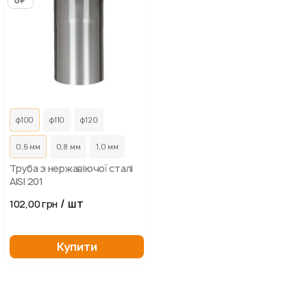
...
ф100
ф110
ф120
0,6 мм
0,8 мм
1,0 мм
Труба з нержавіючої сталі
AISI 201
/ шт
102,00 грн
Купити