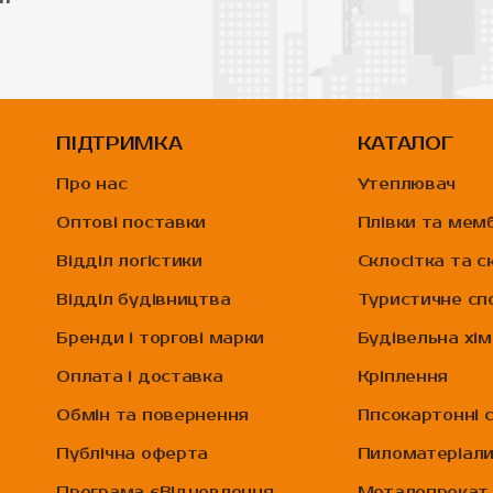
ПІДТРИМКА
КАТАЛОГ
Про нас
Утеплювач
Оптові поставки
Плівки та мем
Відділ логістики
Склосітка та с
Відділ будівництва
Туристичне с
Бренди і торгові марки
Будівельна хім
Оплата і доставка
Кріплення
Обмін та повернення
Гіпсокартонні 
Публічна оферта
Пиломатеріал
Програма єВідновлення
Металопрокат