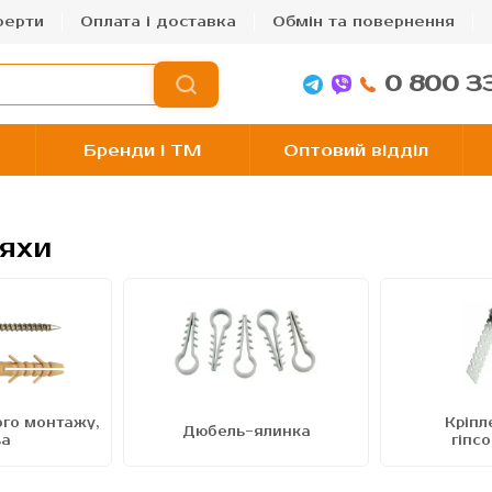
ферти
Оплата і доставка
Обмін та повернення
0 800 3
Бренди і TM
Оптовий відділ
вяхи
го монтажу,
Кріпл
Дюбель-ялинка
ва
гіпс