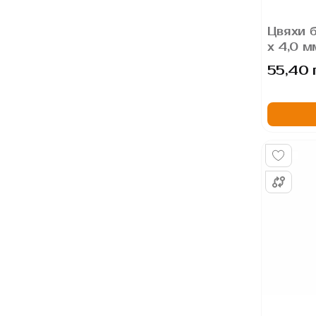
Цвяхи б
х 4,0 м
55,40 