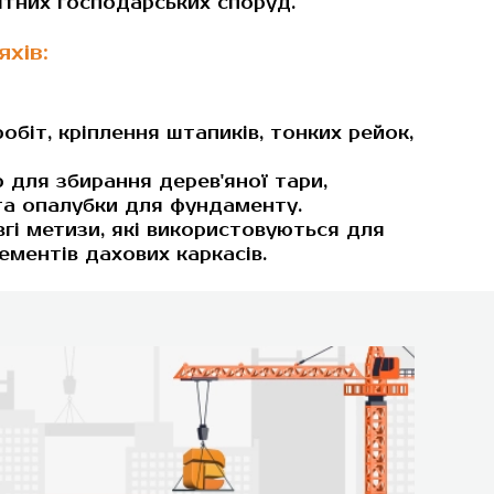
ітних господарських споруд.
хів:
обіт, кріплення штапиків, тонких рейок,
 для збирання дерев'яної тари,
 та опалубки для фундаменту.
вгі метизи, які використовуються для
ементів дахових каркасів.