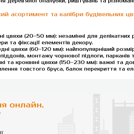
ня дерев'яної опалубки, риштувань та різноман
ий асортимент та калібри будівельних цвя
ні цвяхи (20–50 мм): незамінні для делікатних р
ри та фіксації елементів декору.
дні цвяхи (60–120 мм): найпопулярніший розмір
піддонів, монтажу чорнової підлоги, парканів
кі та кроквяні цвяхи (150–230 мм): важкі та до
плення товстого бруса, балок перекриття та ел
я онлайн,
7
ї