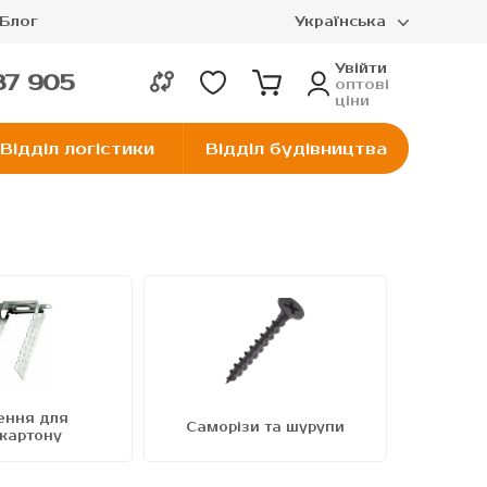
Блог
Українська
Увійти
37 905
оптові
ціни
Відділ логістики
Відділ будівництва
ення для
Саморізи та шурупи
Стрижн
окартону