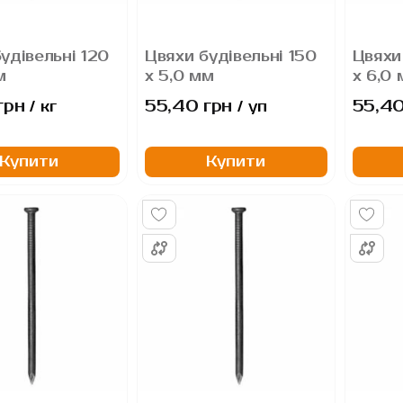
удівельні 120
Цвяхи будівельні 150
Цвяхи
м
х 5,0 мм
х 6,0
грн
55,40 грн
55,40
/ кг
/ уп
Купити
Купити