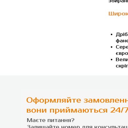
збиран
Широк
Дріб
фане
Сере
євро
Вели
скрі
Оформляйте замовленн
вони приймаються 24/
Маєте питання?
Залишайте номер для
консультаці