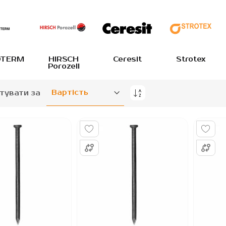
TERM
HIRSCH
Ceresit
Strotex
Porozell
тувати за
Сортувати
у
порядку
збільшення