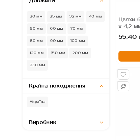
Довжина
20 мм
25 мм
32 мм
40 мм
Цвяхи б
х 4,2 м
50 мм
60 мм
70 мм
55,40 
80 мм
90 мм
100 мм
120 мм
150 мм
200 мм
230 мм
Країна походження
Україна
Виробник