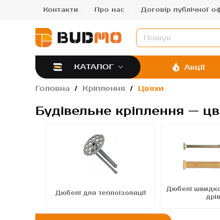
Контакти
Про нас
Договір публічної о
КАТАЛОГ
Акції
Головна
Кріплення
Цвяхи
Будівельне кріплення — ц
Дюбелі швидко
льний
Дюбелі для теплоізоляції
дрі