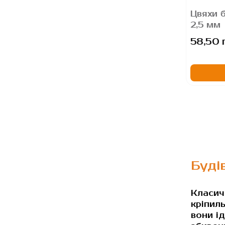
Цвяхи б
2,5 мм
58,50 
Буді
Класич
кріпиль
вони і