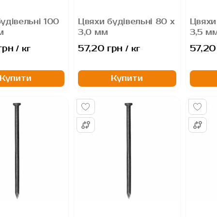
удівельні 100
Цвяхи будівельні 80 х
Цвяхи
м
3,0 мм
3,5 м
грн
57,20 грн
57,20
/ кг
/ кг
Купити
Купити