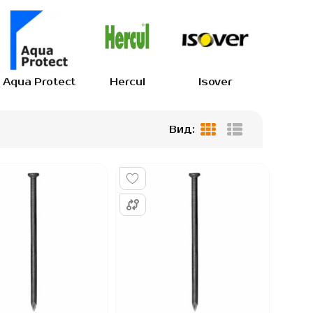
Aqua Protect
Hercul
Isover
IZOV
Вид:
Таблиця
Список