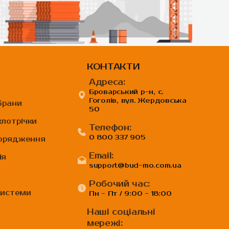
КОНТАКТИ
Адреса:
Броварський р-н, с.
Гоголів, вул. Жердовська
брани
50
клотрічки
Телефон:
0 800 337 905
порядження
Email:
ія
support@bud-mo.com.ua
Робочий час:
системи
Пн - Пт / 9:00 - 18:00
и
Наші соціальні
мережі: