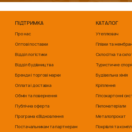
ПІДТРИМКА
КАТАЛОГ
Про нас
Утеплювач
Оптові поставки
Плівки та мембра
Відділ логістики
Склосітка та скло
Відділ будівництва
Туристичне спор
Бренди і торгові марки
Будівельна хімія
Оплата і доставка
Кріплення
Обмін та повернення
Гіпсокартонні си
Публічна оферта
Пиломатеріали
Програма єВідновлення
Металопрокат
Постачальникам та партнерам
Покрівля та комп