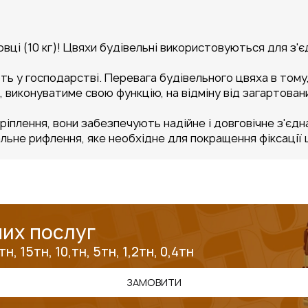
овці (10 кг)! Цвяхи будівельні використовуються для з'
ь у господарстві. Перевага будівельного цвяха в тому
 виконуватиме свою функцію, на відміну від загартовани
ріплення, вони забезпечують надійне і довговічне з'єдна
льне рифлення, яке необхідне для покращення фіксації ц
их послуг
, 15тн, 10,тн, 5тн, 1,2тн, 0,4тн
ЗАМОВИТИ