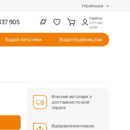
Українська
Увійти
337 905
оптові
ціни
Відділ логістики
Відділ будівництва
Власний автопарк з
доставкою по всій
Україні
Відправлення Новою