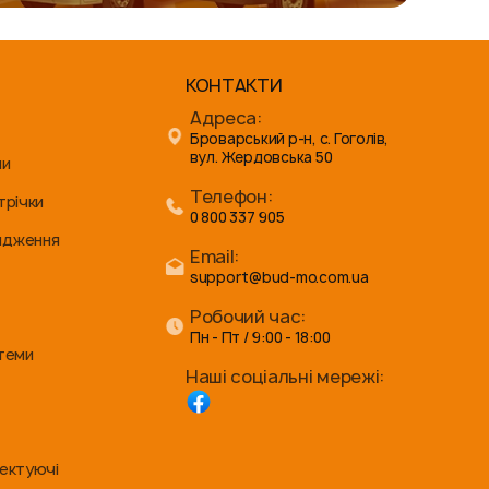
КОНТАКТИ
Адреса:
Броварський р-н, с. Гоголів,
вул. Жердовська 50
ни
Телефон:
трічки
0 800 337 905
ядження
Email:
support@bud-mo.com.ua
Робочий час:
Пн - Пт / 9:00 - 18:00
стеми
Наші соціальні мережі:
лектуючі