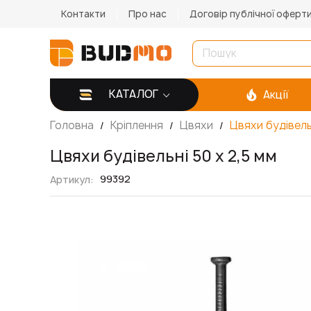
Контакти
Про нас
Договір публічної оферт
КАТАЛОГ
Акції
Головна
Кріплення
Цвяхи
Цвяхи будівельн
Цвяхи будівельні 50 х 2,5 мм
99392
Артикул
Перейти
до
кінця
галереї
зображень