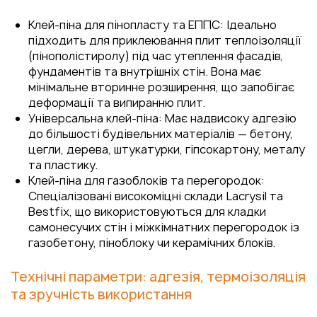
Клей-піна для пінопласту та ЕППС: Ідеально
підходить для приклеювання плит теплоізоляції
(пінополістиролу) під час утеплення фасадів,
фундаментів та внутрішніх стін. Вона має
мінімальне вторинне розширення, що запобігає
деформації та випиранню плит.
Універсальна клей-піна: Має надвисоку адгезію
до більшості будівельних матеріалів — бетону,
цегли, дерева, штукатурки, гіпсокартону, металу
та пластику.
Клей-піна для газоблоків та перегородок:
Спеціалізовані високоміцні склади Lacrysil та
Bestfix, що використовуються для кладки
самонесучих стін і міжкімнатних перегородок із
газобетону, піноблоку чи керамічних блоків.
Технічні параметри: адгезія, термоізоляція
та зручність використання