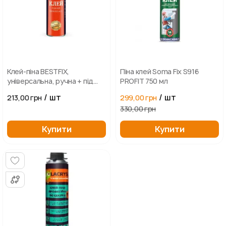
Клей-піна BESTFIX,
Піна клей Soma Fix S916
універсальна, ручна + під
PROFIT 750 мл
пістолет, 800 мл
/ шт
/ шт
213,00 грн
299,00 грн
330,00 грн
Купити
Купити