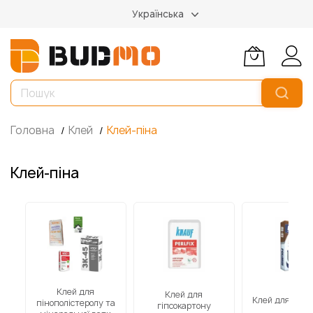
Українська
Головна
Клей
Клей-піна
Клей-піна
Клей для
Клей для
и
Клей для газо
пінополістеролу та
гіпсокартону