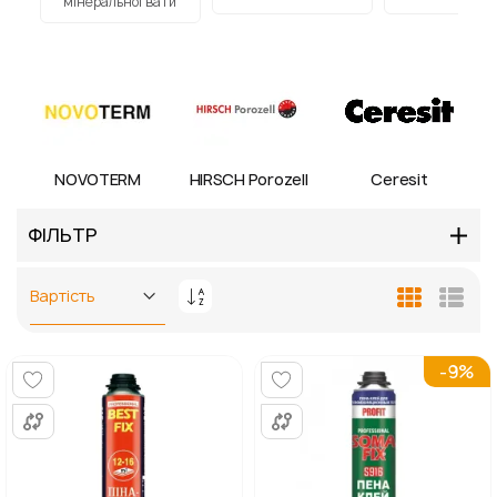
мінеральної вати
NOVOTERM
HIRSCH Porozell
Ceresit
ФІЛЬТР
Сортувати
Таблиця
Спис
у
порядку
збільшення
-9%