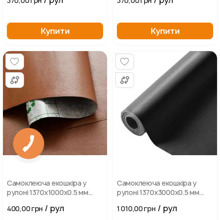
/ рул
/ рул
370,00 грн
370,00 грн
Купити
Купити
Самоклеюча екошкіра у
Самоклеюча екошкіра у
рулоні 1370х1000х0.5 мм
рулоні 1370х3000х0.5 мм
Світло-коричнева
Чорна
/ рул
/ рул
400,00 грн
1 010,00 грн