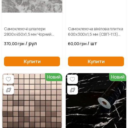
Самоклеючі шпалери
Самоклеюча вінілова плитка
2800х450х1,5 мм Чорний
600х300х1,5 мм (СВП-113)
мармур
Глянець сіро-коричневий
/ рул
/ шт
370,00 грн
60,00 грн
Купити
Купити
Новий
Новий