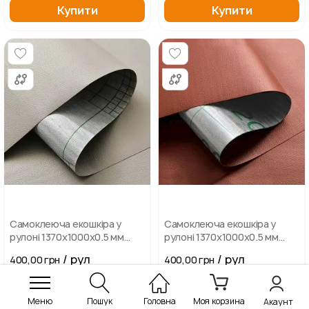
Купити
Купити
Самоклеюча екошкіра у
Самоклеюча екошкіра у
рулоні 1370х1000х0.5 мм
рулоні 1370х1000х0.5 мм
Світло-сіра
Теракотовий
/ рул
/ рул
400,00 грн
400,00 грн
Меню
Купити
Пошук
Головна
Моя корзина
Купити
Акаунт