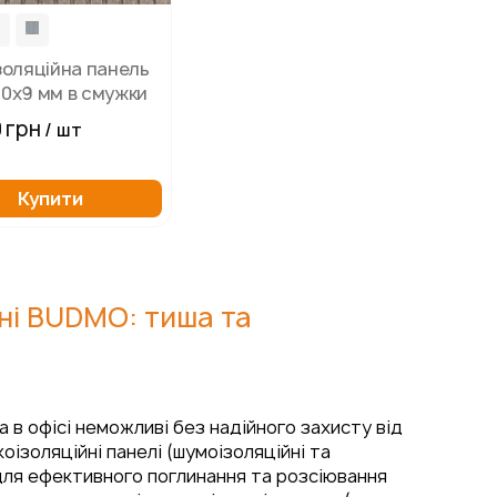
золяційна панель
0х9 мм в смужки
 грн
/ шт
Купити
ині BUDMO: тиша та
в офісі неможливі без надійного захисту від
ізоляційні панелі (шумоізоляційні та
 для ефективного поглинання та розсіювання