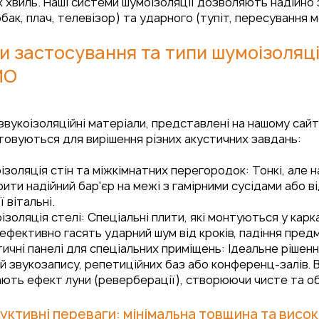
 хвиль. Наші системи шумоізоляції дозволяють надійно 
обак, плач, телевізор) та ударного (тупіт, пересування 
 застосування та типи шумоізоляці
MO
звукоізоляційні матеріали, представлені на нашому сайт
товуються для вирішення різних акустичних завдань:
золяція стін та міжкімнатних перегородок: Тонкі, але 
ити надійний бар'єр на межі з гамірними сусідами або в
ї вітальні.
ізоляція стелі: Спеціальні плити, які монтуються у карк
ефективно гасять ударний шум від кроків, падіння пред
ичні панелі для спеціальних приміщень: Ідеальне рішен
й звукозапису, репетиційних баз або конференц-залів. 
ють ефект луни (реверберації), створюючи чисте та об
уктивні переваги: мінімальна товщина та висок