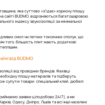
товщина, яка суттєво «з'їдає» корисну площу
ти на сайті BUDMO, відрізняються багатошаровою
ьного індексу звукоізоляції за мінімальної
дливих смол чи летких токсичних сполук, що
ім того, більшість плит мають додаткові
 теплішим.
раїні від BUDMO
оляції від провідних брендів. Фахівці
обхідну площу матеріалів та підберуть
ож супутні товари: спеціальний клей, дюбелі
иймаємо заявки цілодобово 24/7), а ми
ів, Одесу, Дніпро, Львів та всі інші населені