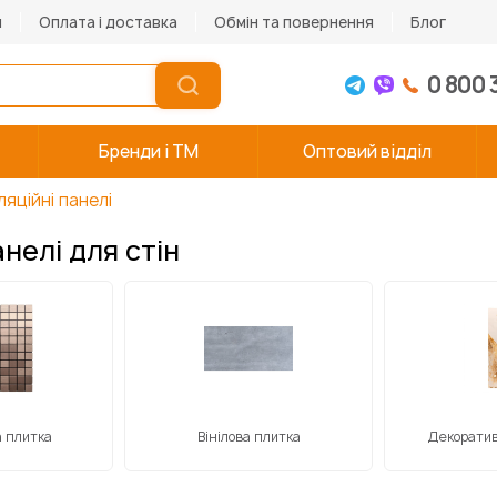
и
Оплата і доставка
Обмін та повернення
Блог
0 800 
Бренди і TM
Оптовий відділ
яційні панелі
нелі для стін
 плитка
Вінілова плитка
Декоратив