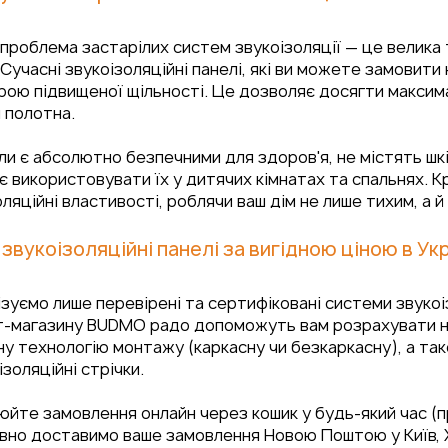
проблема застарілих систем звукоізоляції — це велика 
 Сучасні звукоізоляційні панелі, які ви можете замови
ою підвищеної щільності. Це дозволяє досягти максимал
 полотна.
и є абсолютно безпечними для здоров'я, не містять шкі
 використовувати їх у дитячих кімнатах та спальнях. Кр
ляційні властивості, роблячи ваш дім не лише тихим, а й
 звукоізоляційні панелі за вигідною ціною в Ук
зуємо лише перевірені та сертифіковані системи звукоіз
т-магазину BUDMO радо допоможуть вам розрахувати не
у технологію монтажу (каркасну чи безкаркасну), а так
ізоляційні стрічки.
йте замовлення онлайн через кошик у будь-який час (пр
но доставимо ваше замовлення Новою Поштою у Київ, Харк