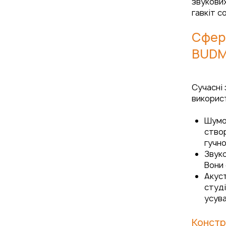
звукових
гавкіт с
Сфери
BUD
Сучасні 
викорис
Шумоі
створ
гучно
Звуко
Вони 
Акуст
студі
усува
Констр