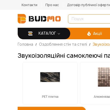
Контакти
Про нас
Договір публічної оферт
КАТАЛОГ
Акції
Головна
Оздоблення стін та стелі
Звукоізол
Звукоізоляційні самоклеючі па
 покриттям
РЕТ плитка
Алюмінієва