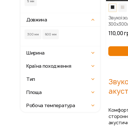
9 мм
Звукоізо
Довжина
300х300
квадрат
110,00 г
300 мм
600 мм
Ширина
Країна походження
Тип
Звуко
акуст
Площа
Робоча температура
Комфортн
сторонні
акустичн