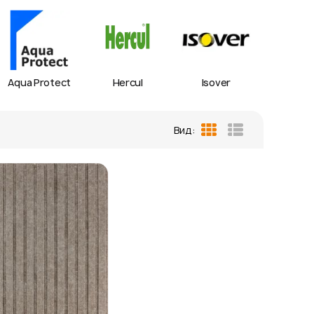
Aqua Protect
Hercul
Isover
IZOV
Вид:
Таблиця
Список