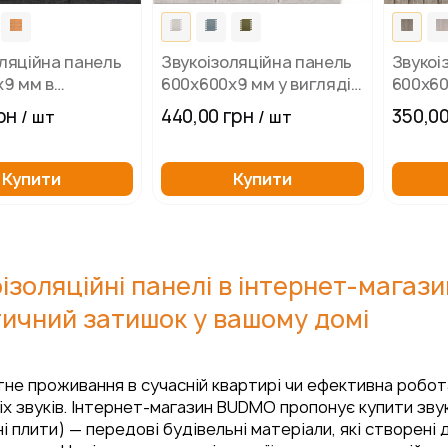
ляційна панель
Звукоізоляційна панель
Звукоі
х9 мм в
600х600х9 мм у вигляді
600х60
ики
цегляних плиток
рн
440,00 грн
350,00
/ шт
/ шт
Купити
Купити
ізоляційні панелі в інтернет-магаз
ичний затишок у вашому домі
е проживання в сучасній квартирі чи ефективна робота 
х звуків. Інтернет-магазин BUDMO пропонує купити звуко
і плити) — передові будівельні матеріали, які створені