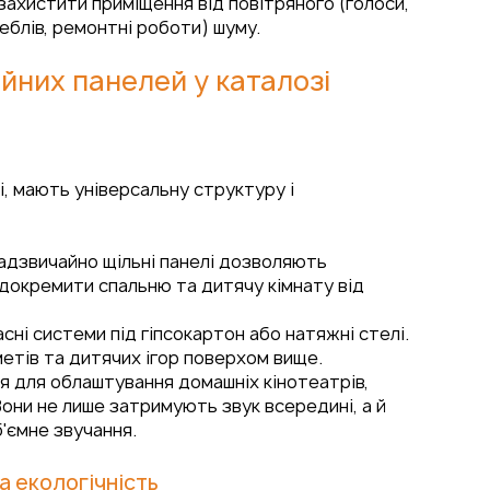
захистити приміщення від повітряного (голоси,
меблів, ремонтні роботи) шуму.
йних панелей у каталозі
і, мають універсальну структуру і
надзвичайно щільні панелі дозволяють
ідокремити спальню та дитячу кімнату від
асні системи під гіпсокартон або натяжні стелі.
метів та дитячих ігор поверхом вище.
ня для облаштування домашніх кінотеатрів,
Вони не лише затримують звук всередині, а й
'ємне звучання.
а екологічність