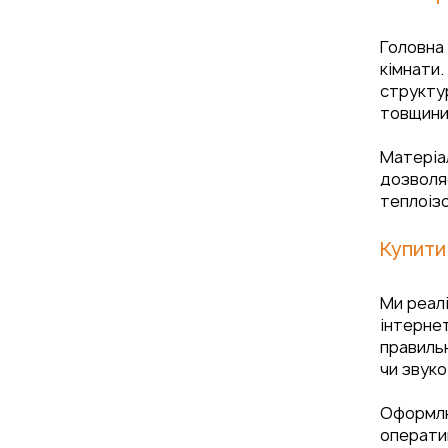
Головна 
кімнати.
структур
товщини
Матеріал
дозволяє
теплоізо
Купити
Ми реалі
інтерне
правильн
чи звуко
Оформлю
оператив