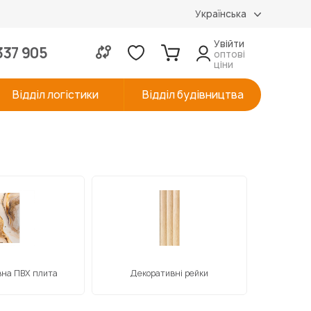
Українська
Увійти
337 905
оптові
ціни
Відділ логістики
Відділ будівництва
на ПВХ плита
Декоративні рейки
Само