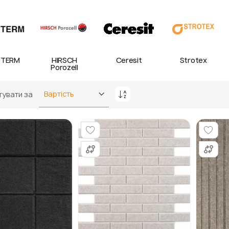
TERM
HIRSCH
Ceresit
Strotex
Porozell
увати за
Сортувати
у
порядку
збільшення