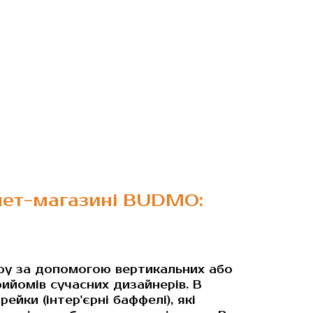
рнет-магазині BUDMO:
ру за допомогою вертикальних або
рийомів сучасних дизайнерів. В
йки (інтер'єрні баффелі), які