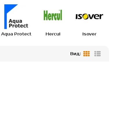
Aqua Protect
Hercul
Isover
IZOV
Вид:
Таблиця
Список