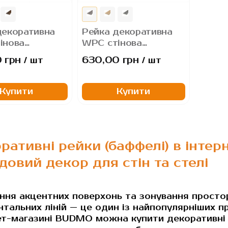
декоративна
Рейка декоративна
інова
WPC стінова
00х11 мм
2900х205х14 мм
 грн
630,00 грн
/ шт
/ шт
Купити
Купити
ративні рейки (баффелі) в інте
довий декор для стін та стелі
ння акцентних поверхонь та зонування просто
нтальних ліній — це один із найпопулярніших п
ет-магазині BUDMO можна купити декоративні ре