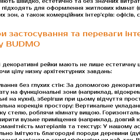
яють швидко, естетично та без значних витрат
 підходять для оформлення житлових кімнат (ві
х зон, а також комерційних інтер'єрів: офісів, с
и застосування та переваги інте
ту BUDMO
і декоративні рейки мають не лише естетичну ці
ючи цілу низку архітектурних завдань:
вання без глухих стін: За допомогою декорат
ату на функціональні зони (наприклад, відокре
ьні на кухні), зберігши при цьому відчуття про
альна корекція простору: Вертикальне укладанн
ку стелю, роблячи кімнату вищою. Горизонталь
ирити вузьке приміщення (наприклад, довгий к
оманітність матеріалів та текстур: У нашому а
льно імітують благородні породи деревини (дуб,