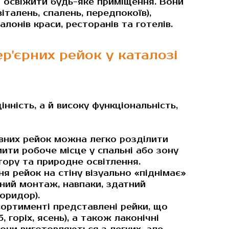
 освіжити будь-яке приміщення. Вони
талень, спалень, передпокоїв),
алонів краси, ресторанів та готелів.
р'єрних рейок у каталозі
нність, а й високу функціональність,
ивних рейок можна легко розділити
мити робоче місце у спальні або зону
стору та природне освітлення.
я рейок на стіну візуально «піднімає»
ний монтаж, навпаки, здатний
оридор).
сортименті представлені рейки, що
 горіх, ясень), а також лаконічні