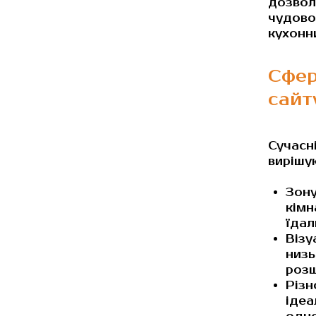
дозвол
чудово
кухонни
Сфер
сай
Сучасн
вирішу
Зону
кімн
їдал
Візу
низь
розш
Різн
ідеа