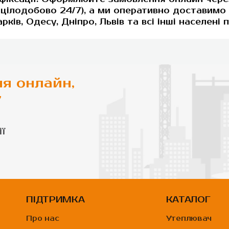
 цілодобово 24/7), а ми оперативно доставим
арків, Одесу, Дніпро, Львів та всі інші населені 
я онлайн,
7
ї
ПІДТРИМКА
КАТАЛОГ
Про нас
Утеплювач