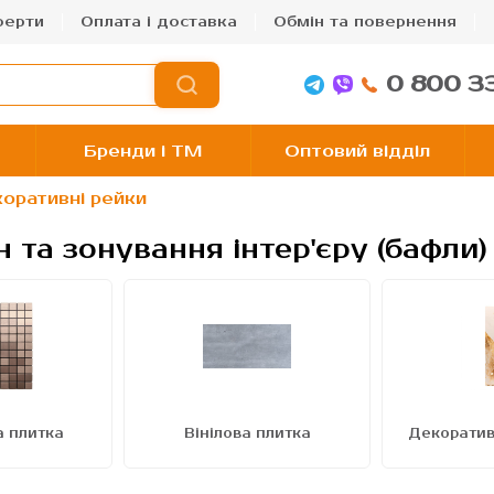
ферти
Оплата і доставка
Обмін та повернення
0 800 3
Бренди і TM
Оптовий відділ
оративні рейки
 та зонування інтер'єру (бафли)
а плитка
Вінілова плитка
Декоратив