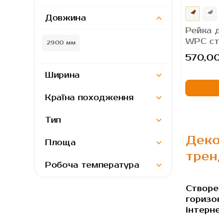
Довжина
Рейка 
WPC ст
2900 мм
2900х2
570,00
Ширина
Країна походження
Тип
Деко
Площа
трен
Робоча температура
Створе
горизо
інтерн