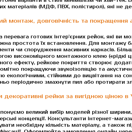
тонні варіанти в стилі мінімалізм чи хай-тек. 
их матеріалів (МДФ, ПВХ, полістирол), які не д
ий монтаж, довговічність та покращення 
а перевага готових інтер'єрних рейок, які ви 
жна простота їх встановлення. Для монтажу ба
менти чи спорудження масивних каркасів. Більш
гою високоміцного монтажного клею («рідкі цвя
ьного ефекту, рейкове покриття створює додатк
 помітно покращуючи звукоізоляцію та акустичн
тю екологічними, стійкими до вицвітання на сон
ньо періодично змахнути пил або протирати з
и декоративні рейки за вигідною ціною в
понуємо великий вибір моделей різної ширини,
ерські концепції. Консультанти інтернет-маг
вати необхідну кількість матеріалу, а також пі
 фіксації. Оформлюйте замовлення онлайн чере