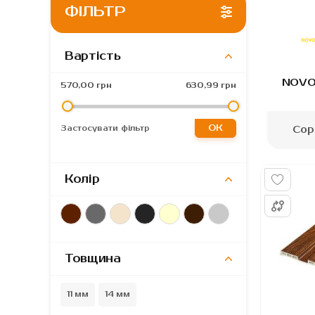
ФІЛЬТР
Вартість
Gordon
Primaveo
Kronospan
NOVO
570,00 грн
630,99 грн
ОК
Сор
Застосувати фільтр
Колір
Товщина
11 мм
14 мм