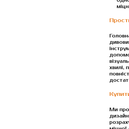
одно
міцн
Прост
Головн
дивови
інстру
допомо
візуал
хвилі,
повніс
достат
Купит
Ми про
дизайн
розраху
міцної