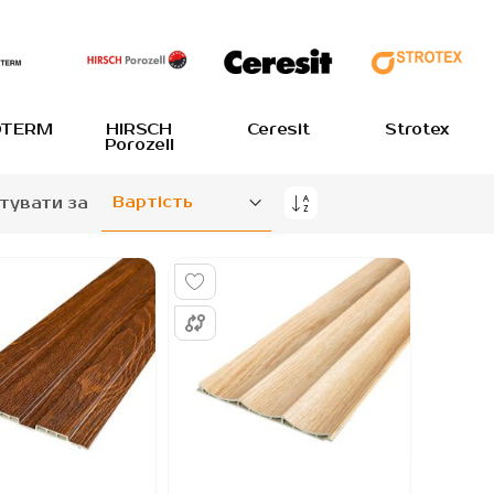
TERM
HIRSCH
Ceresit
Strotex
Porozell
тувати за
Сортувати
у
порядку
збільшення
...
...