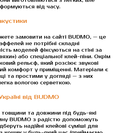
Вони виготовляються з легких, але
еформуються від часу.
акустики
можете замовити на сайті BUDMO, — це
ффелей не потрібні складні
ість моделей фіксуються на стіні за
хи») або спеціальної клей-піни. Окрім
овий рельєф, який розсіює звукові
ий комфорт у приміщенні. Матеріали є
ці та простими у догляді — з них
легка вологою серветкою.
 Україні від BUDMO
 товщини та довжини під будь-які
азину BUDMO з радістю допоможуть
дберуть надійні клейові суміші для
з кошик у будь-який час (приймаємо