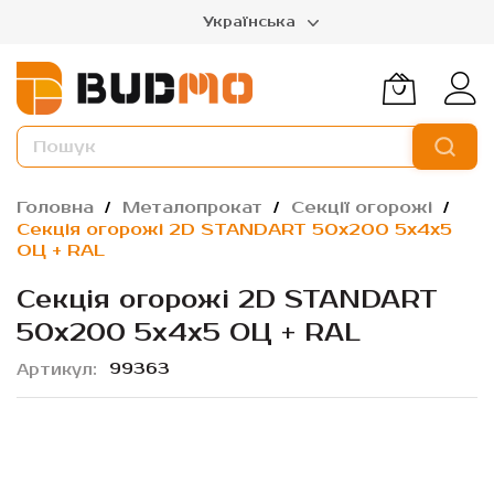
Українська
Головна
Металопрокат
Секції огорожі
Секція огорожі 2D STANDART 50х200 5х4х5
ОЦ + RAL
Секція огорожі 2D STANDART
50х200 5х4х5 ОЦ + RAL
99363
Артикул
Перейти
до
кінця