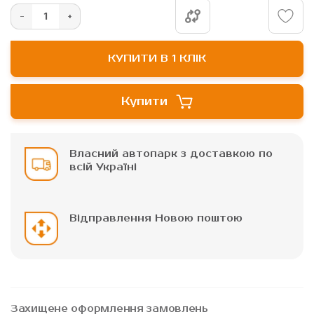
зображень
КУПИТИ В 1 КЛІК
Купити
Власний автопарк з доставкою по
всій Україні
Відправлення Новою поштою
Захищене оформлення замовлень