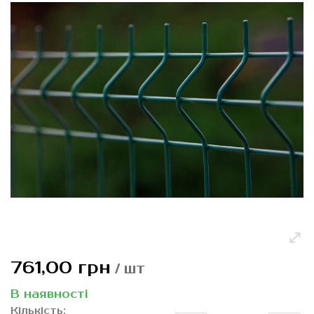
галереї
зображень
Перейти
761,00 грн
/ шт
до
початку
В наявності
галереї
Кількість: