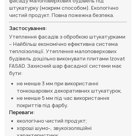
фасаду малоповерхових будівель під
штукатурку (мокрим способом). Екологічно
чистий продукт. Повна пожежна безпека.
Застосування:
Утеплення фасадів з обробкою штукатурками
– Найбільш економічно ефективна система
теплоізоляції. Утеплення малоповерхових
будівель доцільно виконувати плитами Izovat
FASAD. Захисний шар фасадної системи має
бути:
не менше 3 мм при використанні
тонкошарових декоративних штукатурок,
не менше 5 мм під час використання
покриттів під фарбу.
Переваги:
екологічно чистий продукт;
хороші шумо-, звукоізоляційні
характеристики;