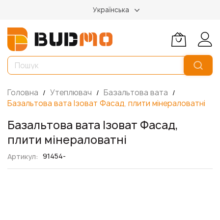
Українська
Головна
Утеплювач
Базальтова вата
Базальтова вата Ізоват Фасад, плити мінераловатні
Базальтова вата Ізоват Фасад,
плити мінераловатні
91454-
Артикул
Перейти
до
кінця
галереї