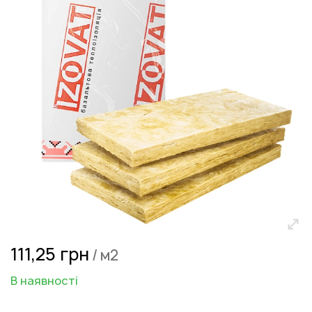
зображень
Перейти
111,25 грн
/ м2
до
початку
В наявності
галереї
зображень