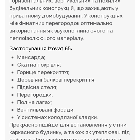
горизонтальних, вертикальних та похилих
будівельних конструкцій, що захищають у
приватному домобудуванні. У конструкціях
міжкімнатних перегородок оптимально
використання як звукопоглинаючого та
теплоізолюючого матеріалу.
Застосування Izovat 65:
Мансарда;
Скатна покрівля;
Горище перекриття;
Дерев'яні балкові перекриття;
Підвісна стеля;
Перегородки;
Пол на лагах;
Вентильовані фасади;
У системах колодязної кладки.
Прекрасно підійде для встановлення у стіни
каркасного будинку, а також як утеплювач під
сайдинг або інший вентильований фасад з