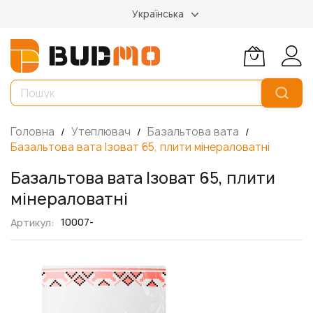
Українська
Головна
Утеплювач
Базальтова вата
Базальтова вата Ізоват 65, плити мінераловатні
Базальтова вата Ізоват 65, плити
мінераловатні
10007-
Артикул
Перейти
до
кінця
галереї