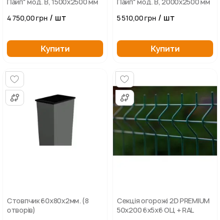
Пайп" мод. В, 1500х2500 мм
Пайп" мод. В, 2000х2500 мм
/ шт
/ шт
4 750,00 грн
5 510,00 грн
Купити
Купити
Стовпчик 60х80х2мм. (8
Секція огорожі 2D PREMIUM
отворів)
50х200 6х5х6 ОЦ + RAL