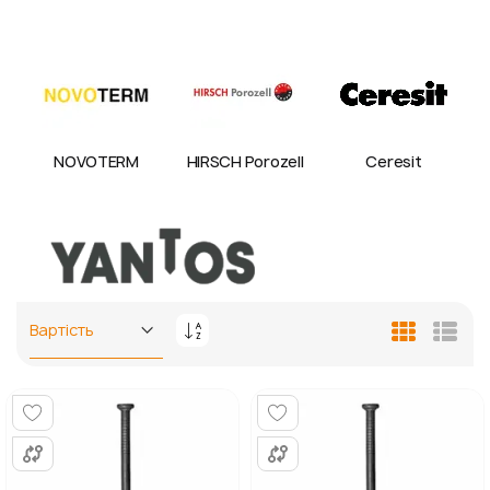
NOVOTERM
HIRSCH Porozell
Ceresit
Сортувати
Таблиця
Спис
у
порядку
збільшення