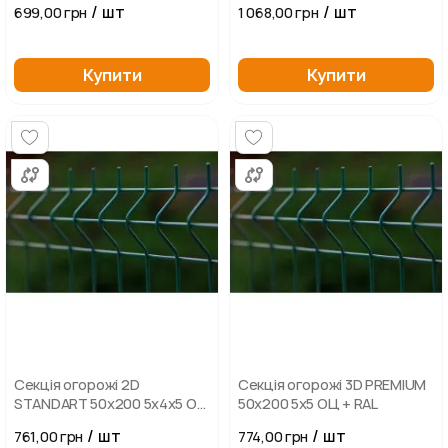
/ шт
/ шт
699,00 грн
1 068,00 грн
Купити
Купити
Секція огорожі 2D
Секція огорожі 3D PREMIUM
STANDART 50х200 5х4х5 ОЦ
50х200 5х5 ОЦ + RAL
+ RAL
/ шт
/ шт
761,00 грн
774,00 грн