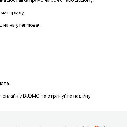
 матеріалу.
ціна на утеплювач
.
іста.
и онлайн у
BUDMO
та отримуйте надійну