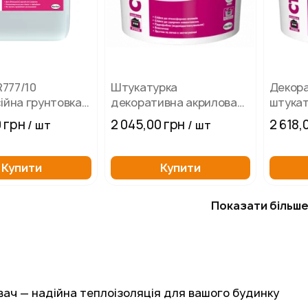
R777/10
Штукатурка
Декор
ійна грунтовка
декоративна акрилова
штукат
база 1,5 мм "Камінцева"
174 Баз
0 грн
2 045,00 грн
2 618,
/ шт
/ шт
Ceresit СТ-60 (25кг)
силіко
мм зер
Купити
Купити
Показати більш
ач — надійна теплоізоляція для вашого будинку