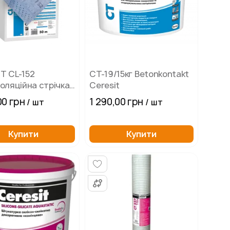
T CL-152
СТ-19/15кг Betonkontakt
золяційна стрічка
Ceresit
00 грн
1 290,00 грн
/ шт
/ шт
Купити
Купити