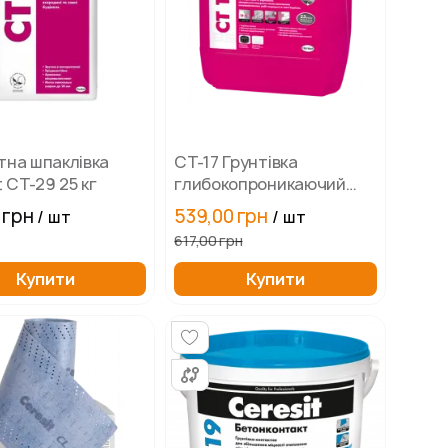
на шпаклівка
СТ-17 Грунтівка
t CT-29 25 кг
глибокопроникаючий
CERESIT-10 л
 грн
539,00 грн
/ шт
/ шт
617,00 грн
Купити
Купити