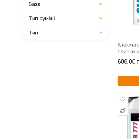
База
Тип суміші
Тип
Клеюча 
плитки 
штучног
606,00 
CERESIT 