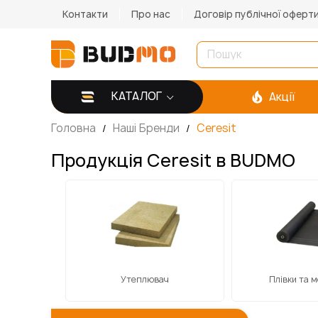
Контакти
Про нас
Договір публічної оферт
КАТАЛОГ
Акції
Головна
Наші Бренди
Ceresit
Продукція Ceresit в BUDMO
и
Утеплювач
Плівки та 