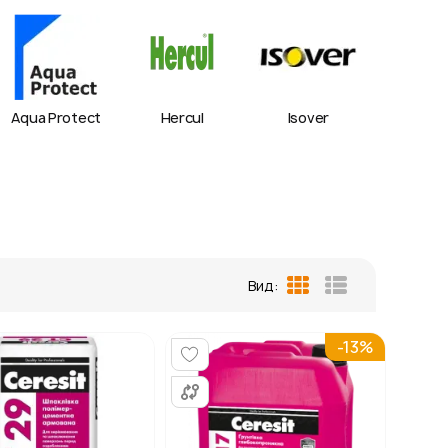
Aqua Protect
Hercul
Isover
IZOV
Вид:
Таблиця
Список
-13%