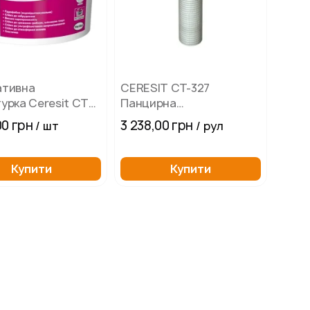
ативна
СERESIT СТ-327
урка Ceresit CT
Панцирна
а B
(Антивандальна) сітка
00 грн
3 238,00 грн
/ шт
/ рул
ноносикатно (1,5
(330 г/м2, рулон 25 м2)
на) "Камінцева"
Купити
Купити
е