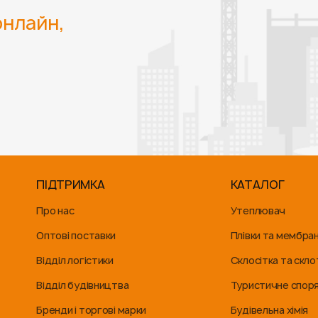
нлайн,
ПІДТРИМКА
КАТАЛОГ
Про нас
Утеплювач
Оптові поставки
Плівки та мембра
Відділ логістики
Склосітка та скло
Відділ будівництва
Туристичне спор
Бренди і торгові марки
Будівельна хімія