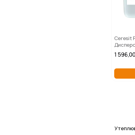
Ceresit 
Дисперс
10 л
1 596,0
Утеплюв