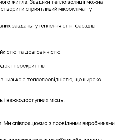
ого житла. Завдяки теплоізоляції можна
 створити сприятливий мікроклімат у
них завдань: утеплення стін, фасадів,
йкістю та довговічністю.
док і перекриттів.
 з низькою теплопровідністю, що широко
ь і важкодоступних місць.
и. Ми співпрацюємо з провідними виробниками,
дка доставка прямо на об’єкт або додому.