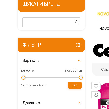
ШУКАТИ БРЕНД
Gordon
Primaveo
Kronospan
NOVO
ФІЛЬТР
Вартість
Сорт
108,00 грн
5 069,99 грн
ОК
Застосувати фільтр
Довжина