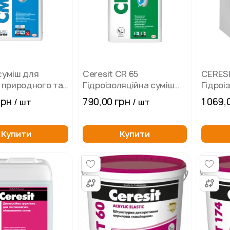
суміш для
Ceresit CR 65
CERESI
з природного та
Гідроізоляційна суміш
Гідроі
о каменя
(25 кг)
10 м
грн
790,00 грн
1 069,
/ шт
/ шт
CM 117 FLEX
Купити
Купити