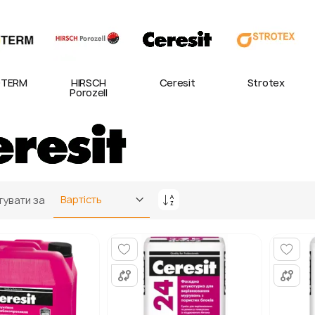
TERM
HIRSCH
Ceresit
Strotex
Porozell
увати за
Сортувати
у
порядку
збільшення