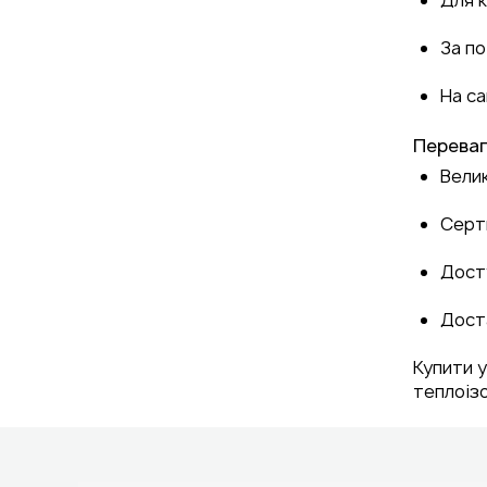
За по
На са
Перева
Велик
Серти
Досту
Доста
Купити у
теплоізо