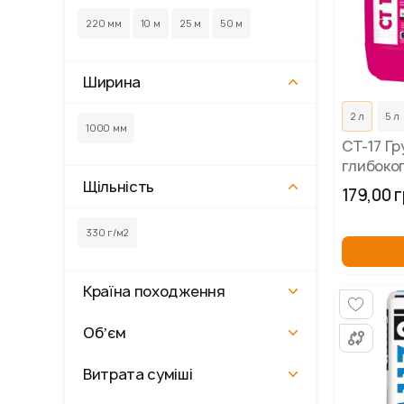
220 мм
10 м
25 м
50 м
Ширина
2 л
5 л
1000 мм
СТ-17 Гр
глибоко
CERESIT
Щільність
179,00 
330 г/м2
Країна походження
Обʼєм
Витрата суміші