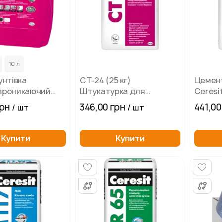
10 л
унтівка
СТ-24 (25 кг)
Цемент
проникаючий
Штукатурка для
Ceresi
вирівнювання основ із
грн
346,00 грн
441,00
/ шт
/ шт
пористого бетону
CERESIT
Купити
Купити