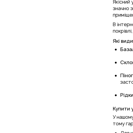
Якісний
значно з
приміщен
В інтер
покрівлі
Які вид
База
Скло
Піно
заст
Рідк
Купити 
У нашому
тому гар
Для к