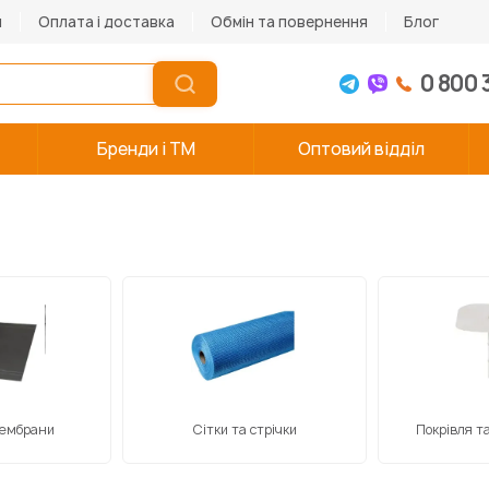
и
Оплата і доставка
Обмін та повернення
Блог
0 800 
Бренди і TM
Оптовий відділ
мембрани
Сітки та стрічки
Покрівля т