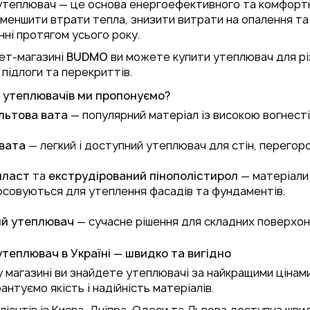
 утеплювач — це основа енергоефективного та комфортн
меншити втрати тепла, знизити витрати на опалення та
ні протягом усього року.
нет-магазині
BUDMO
ви можете купити утеплювач для різ
, підлоги та перекриттів.
и утеплювачів ми пропонуємо?
льтова вата
— популярний матеріал із високою вогнесті
вата
— легкий і доступний утеплювач для стін, перегоро
пласт
та
екструдірований пінополістирол
— матеріали
осовуються для утеплення фасадів та фундаментів.
ий утеплювач
— сучасне рішення для складних поверхон
утеплювач в Україні — швидко та вигідно
 магазині ви знайдете утеплювачі за найкращими цінам
антуємо якість і надійність матеріалів.
лієнтів із Києва, Дніпра, Одеси та Львова доступна шви