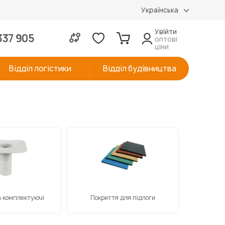
Українська
Увійти
337 905
оптові
ціни
Відділ логістики
Відділ будівництва
а комплектуючі
Покриття для підлоги
Кауч