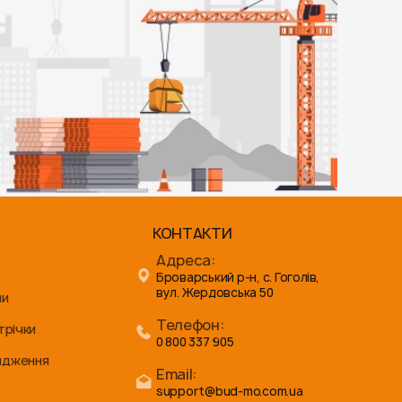
КОНТАКТИ
Адреса:
Броварський р-н, с. Гоголів,
вул. Жердовська 50
ни
Телефон:
трічки
0 800 337 905
ядження
Email:
support@bud-mo.com.ua