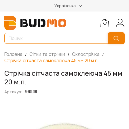
Українська
Головна
Сітки та стрічки
Склострічка
Стрічка сітчаста самоклеюча 45 мм 20 м.п.
Стрічка сітчаста самоклеюча 45 мм
20 м.п.
99538
Артикул
Перейти
до
кінця
галереї