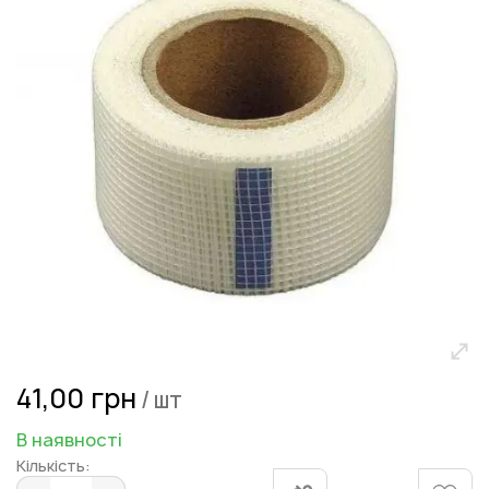
зображень
Перейти
41,00 грн
/ шт
до
початку
В наявності
галереї
Кількість:
зображень