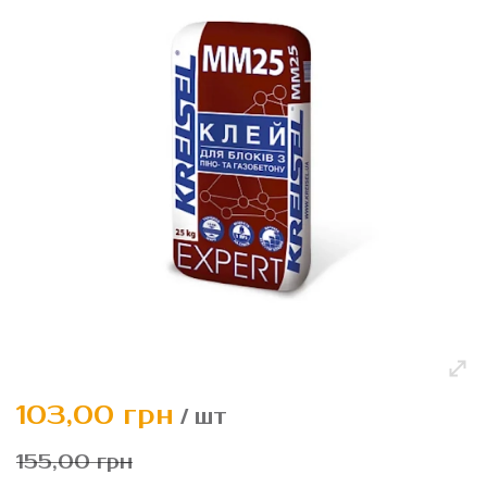
галереї
зображень
Перейти
103,00 грн
/ шт
до
початку
155,00 грн
галереї