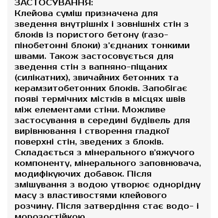
ЗАСТОСУВАННЯ:
Клейова суміш призначена для
зведення внутрішніх і зовнішніх стін з
блоків із пористого бетону (газо-
пінобетонні блоки) з’єднаних тонкими
швами. Також застосовується для
зведення стін з вапняно-піщаних
(силікатних), звичайних бетонних та
керамзитобетонних блоків. Запобігає
появі термічних містків в місцях швів
між елементами стіни. Можливе
застосування в середині будівель для
вирівнювання і створення гладкої
поверхні стін, зведених з блоків.
Складається з мінерального в'яжучого
компоненту, мінерального заповнювача,
модифікуючих добавок. Після
змішування з водою утворює однорідну
масу з властивостями клейового
розчину. Після затвердіння стає водо- і
морозостійкою.