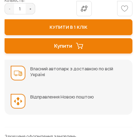
Кількість:
зображень
КУПИТИ В 1 КЛІК
Купити
Власний автопарк з доставкою по всій
Україні
Відправлення Новою поштою
Захищене оформлення замовлень