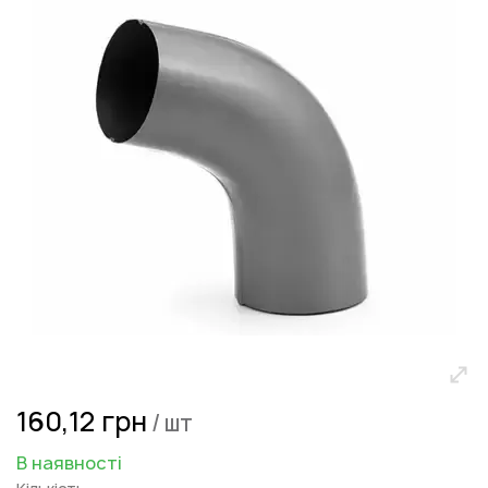
галереї
зображень
Перейти
160,12 грн
/ шт
до
початку
В наявності
галереї