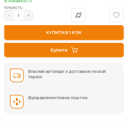
В наявності
галереї
Кількість:
зображень
КУПИТИ В 1 КЛІК
Купити
Власний автопарк з доставкою по всій
Україні
Відправлення Новою поштою