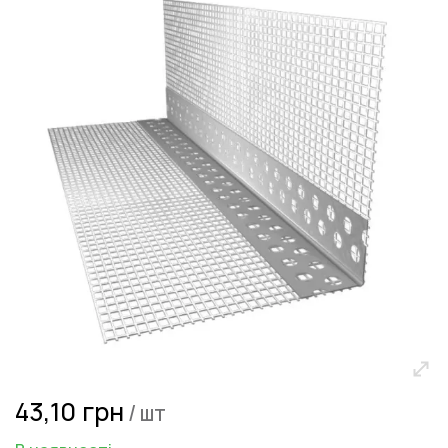
кінця
галереї
зображень
Перейти
43,10 грн
/ шт
до
початку