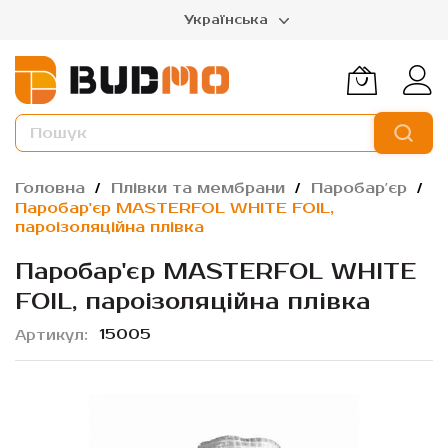
Українська
Головна
Плівки та мембрани
Паробарʼєр
Паробар'єр MASTERFOL WHITE FOIL,
пароізоляційна плівка
Паробар'єр MASTERFOL WHITE
FOIL, пароізоляційна плівка
15005
Артикул
Перейти
до
кінця