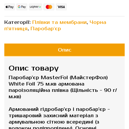
Категорії:
Плівки та мембрани
,
Чорна
п'ятниця
,
Паробарʼєр
Опис
Опис товару
Паробар'єр MasterFol (МайстерФол)
White Foil 75 м.кв армована
пароізоляційна плівка (Щільність - 90 г/
м.кв)
Армований гідробар'єр і паробар'єр -
тришаровий захисний матеріал з
армувальною сіткою всередині (з
волокон поліпропілену). Основні