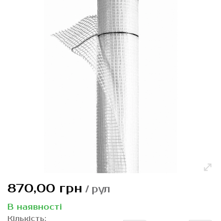
галереї
зображень
Перейти
870,00 грн
/ рул
до
початку
В наявності
галереї
Кількість: