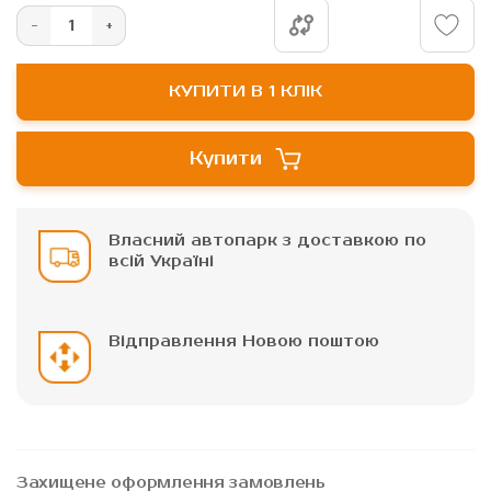
зображень
КУПИТИ В 1 КЛІК
Купити
Власний автопарк з доставкою по
всій Україні
Відправлення Новою поштою
Захищене оформлення замовлень