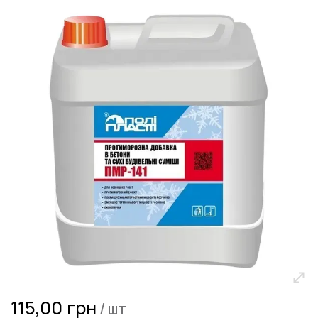
до
кінця
галереї
зображень
Перейти
115,00 грн
/ шт
до