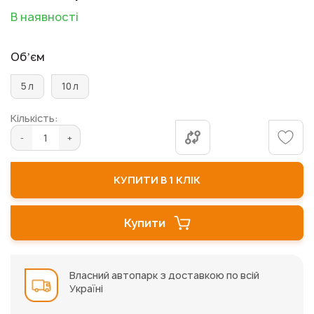
початку
В наявності
галереї
зображень
Обʼєм
5 л
10 л
Кількість:
КУПИТИ В 1 КЛІК
Купити
Власний автопарк з доставкою по всій
Україні