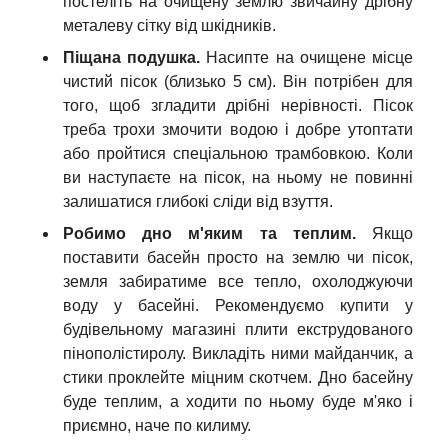
постеліть на очищену землю звичайну дрібну
металеву сітку від шкідників.
Піщана подушка.
Насипте на очищене місце
чистий пісок (близько 5 см). Він потрібен для
того, щоб згладити дрібні нерівності. Пісок
треба трохи змочити водою і добре утоптати
або пройтися спеціальною трамбовкою. Коли
ви наступаєте на пісок, на ньому не повинні
залишатися глибокі сліди від взуття.
Робимо дно м'яким та теплим.
Якщо
поставити басейн просто на землю чи пісок,
земля забиратиме все тепло, охолоджуючи
воду у басейні. Рекомендуємо купити у
будівельному магазині плити екструдованого
пінополістиролу. Викладіть ними майданчик, а
стики проклейте міцним скотчем. Дно басейну
буде теплим, а ходити по ньому буде м'яко і
приємно, наче по килиму.