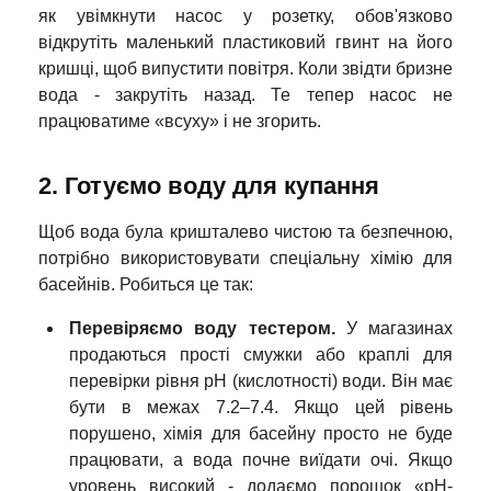
як увімкнути насос у розетку, обов'язково
відкрутіть маленький пластиковий гвинт на його
кришці, щоб випустити повітря. Коли звідти бризне
вода - закрутіть назад. Те тепер насос не
працюватиме «всуху» і не згорить.
2. Готуємо воду для купання
Щоб вода була кришталево чистою та безпечною,
потрібно використовувати спеціальну хімію для
басейнів. Робиться це так:
Перевіряємо воду тестером.
У магазинах
продаються прості смужки або краплі для
перевірки рівня pH (кислотності) води. Він має
бути в межах 7.2–7.4. Якщо цей рівень
порушено, хімія для басейну просто не буде
працювати, а вода почне виїдати очі. Якщо
уровень високий - додаємо порошок «pH-