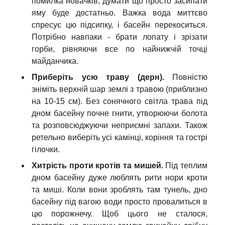
помилка новачків, думати що просто засипати
яму буде достатньо. Важка вода миттєво
спресує цю підсипку, і басейн перекоситься.
Потрібно навпаки - брати лопату і зрізати
горби, рівняючи все по найнижчій точці
майданчика.
Приберіть усю траву (дерн).
Повністю
зніміть верхній шар землі з травою (приблизно
на 10-15 см). Без сонячного світла трава під
дном басейну почне гнити, утворюючи болота
та розповсюджуючи неприємні запахи. Також
ретельно виберіть усі камінці, коріння та гострі
гілочки.
Хитрість проти кротів та мишей.
Під теплим
дном басейну дуже люблять рити нори кроти
та миші. Коли вони зроблять там тунель, дно
басейну під вагою води просто провалиться в
цю порожнечу. Щоб цього не сталося,