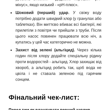
мінус», якщо низький - «pH-плюс».
Шоковий (перший) удар.
У свіжу воду
потрібно додати швидкий хлор (у гранулах або
таблетках). Він миттєво вбиває всі бактерії, які
прилетіли з повітря чи прийшли з труби. Після
цього насос повинен працювати всю ніч, а
купатись у цей час категорично не можна.
Захист від зелені (альгіцид).
Через кілька
годин після хлору додайте спеціальну рідину
проти водоростей - альгіцид. Хлор захищає від
хвороб, а альгіцид робить так, щоб вода не
цвіла і не ставала зеленою під гарячим
сонцем.
Фінальний чек-лист:
Перед тим як влаштувати перший заплив,