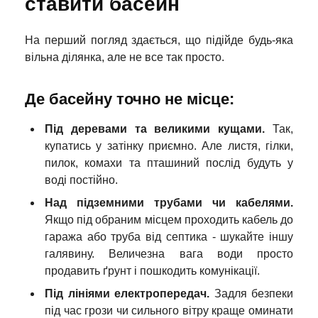
ставити басейн
На перший погляд здається, що підійде будь-яка
вільна ділянка, але не все так просто.
Де басейну точно не місце:
Під деревами та великими кущами.
Так,
купатись у затінку приємно. Але листя, гілки,
пилок, комахи та пташиний послід будуть у
воді постійно.
Над підземними трубами чи кабелями.
Якщо під обраним місцем проходить кабель до
гаража або труба від септика - шукайте іншу
галявину. Величезна вага води просто
продавить ґрунт і пошкодить комунікації.
Під лініями електропередач.
Задля безпеки
під час грози чи сильного вітру краще оминати