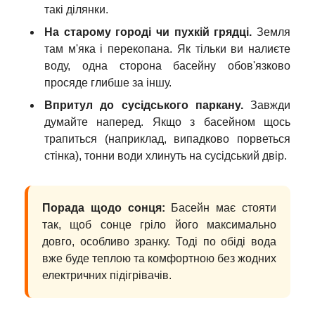
такі ділянки.
На старому городі чи пухкій грядці.
Земля
там м'яка і перекопана. Як тільки ви налиєте
воду, одна сторона басейну обов'язково
просяде глибше за іншу.
Впритул до сусідського паркану.
Завжди
думайте наперед. Якщо з басейном щось
трапиться (наприклад, випадково порветься
стінка), тонни води хлинуть на сусідський двір.
Порада щодо сонця:
Басейн має стояти
так, щоб сонце гріло його максимально
довго, особливо зранку. Тоді по обіді вода
вже буде теплою та комфортною без жодних
електричних підігрівачів.