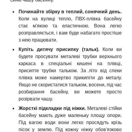
Починайте збірку в теплий, сонячний день.
Коли на вулиці тепло, ПВХ-плівка басейну
стає м'якою та еластичною. Вона легко
розправляється, і вам буде набагато простіше
з нею працювати.
Купіть дитячу присипку (тальк).
Коли ви
будете просувати металеві трубки верхнього
каркаса в спеціальні кишені на плівці,
присипте трубки тальком. За літо від спеки
плівка може намертво прикипіти до металу.
Якщо не скористатися тальком, восени, під час
розбирання басейну, ви можете просто
розірвати чашу.
Жорсткі підкладки під ніжки.
Металеві стійки
басейну мають дуже маленьку площу опори.
Під вагою води вони легко просядуть крізь
пісок у землю. Під кожну ніжку обов'язково