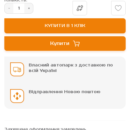
Кількість:
зображень
КУПИТИ В 1 КЛІК
Купити
Власний автопарк з доставкою по
всій Україні
Відправлення Новою поштою
Захищене оформлення замовлень