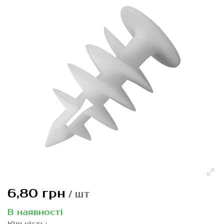
галереї
зображень
Перейти
6,80 грн
/ шт
до
початку
В наявності
галереї