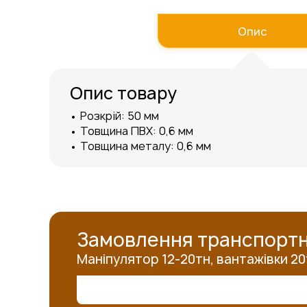
до
початку
Опис
галереї
зображень
Опис товару
• Розкрій: 50 мм
• Товщина ПВХ: 0,6 мм
• Товщина металу: 0,6 мм
Замовлення транспортн
Маніпулятор 12-20тн, вантажівки 20тн