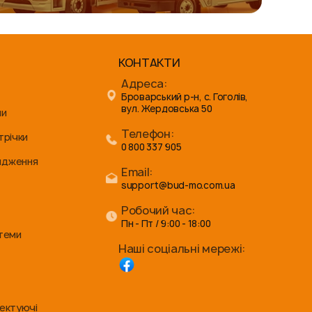
КОНТАКТИ
Адреса:
Броварський р-н, с. Гоголів,
вул. Жердовська 50
ни
Телефон:
трічки
0 800 337 905
ядження
Email:
support@bud-mo.com.ua
Робочий час:
Пн - Пт / 9:00 - 18:00
стеми
Наші соціальні мережі:
лектуючі