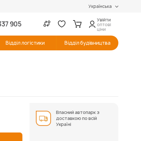
Українська
Увійти
337 905
оптові
ціни
Відділ логістики
Відділ будівництва
Власний автопарк з
доставкою по всій
Україні