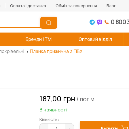
и
Оплата і доставка
Обмін та повернення
Блог
0 800 
Бренди і TM
Оптовий відділ
покрівельні
Планка прижимна з ПВХ
187,00 грн
/ пог.м
В наявності
Кількість:
Купити