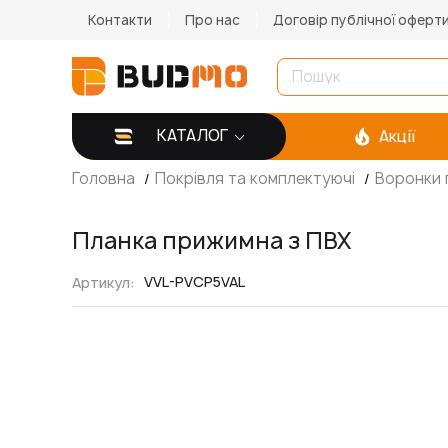
Контакти
Про нас
Договір публічної оферт
КАТАЛОГ
Акції
Головна
Покрівля та комплектуючі
Воронки 
Планка прижимна з ПВХ
VVL-PVCP5VAL
Артикул
Перейти
до
кінця
галереї
зображень