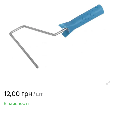
зображень
Перейти
12,00 грн
/ шт
до
початку
В наявності
галереї
зображень