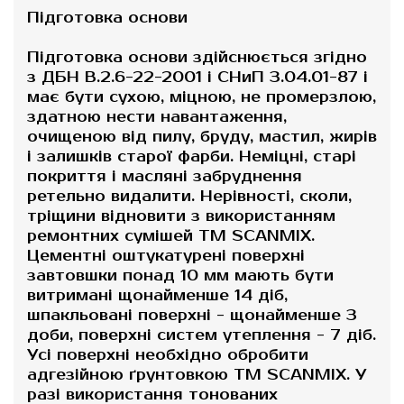
Підготовка основи
Підготовка основи здійснюється згідно
з ДБН В.2.6-22-2001 і СНиП 3.04.01-87 і
має бути сухою, міцною, не промерзлою,
здатною нести навантаження,
очищеною від пилу, бруду, мастил, жирів
і залишків старої фарби. Неміцні, старі
покриття і масляні забруднення
ретельно видалити. Нерівності, сколи,
тріщини відновити з використанням
ремонтних сумішей ТМ SCANMIX.
Цементні оштукатурені поверхні
завтовшки понад 10 мм мають бути
витримані щонайменше 14 діб,
шпакльовані поверхні - щонайменше 3
доби, поверхні систем утеплення - 7 діб.
Усі поверхні необхідно обробити
адгезійною ґрунтовкою ТМ SCANMIX. У
разі використання тонованих