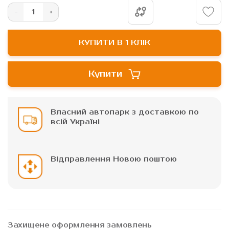
зображень
КУПИТИ В 1 КЛІК
Купити
Власний автопарк з доставкою по
всій Україні
Відправлення Новою поштою
Захищене оформлення замовлень