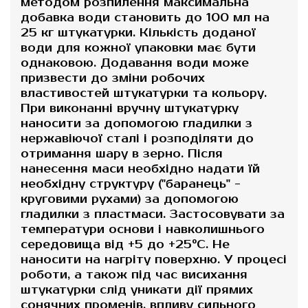
методом розпилення максимальна
добавка води становить до 100 мл на
25 кг штукатурки. Кількість доданої
води для кожної упаковки має бути
однаковою. Додавання води може
призвести до зміни робочих
властивостей штукатурки та кольору.
При виконанні вручну штукатурку
наносити за допомогою гладилки з
нержавіючої сталі і розподіляти до
отримання шару в зерно. Після
нанесення маси необхідно надати їй
необхідну структуру ("баранець" -
круговими рухами) за допомогою
гладилки з пластмаси. Застосовувати за
температури основи і навколишнього
середовища від +5 до +25°С. Не
наносити на нагріту поверхню. У процесі
роботи, а також під час висихання
штукатурки слід уникати дії прямих
сонячних променів, впливу сильного