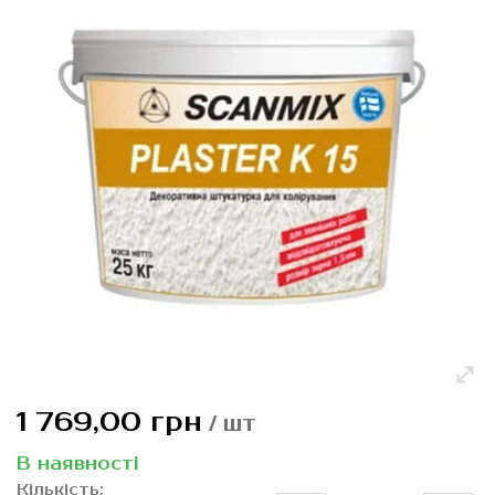
галереї
зображень
Перейти
1 769,00 грн
/ шт
до
початку
В наявності
галереї
Кількість: