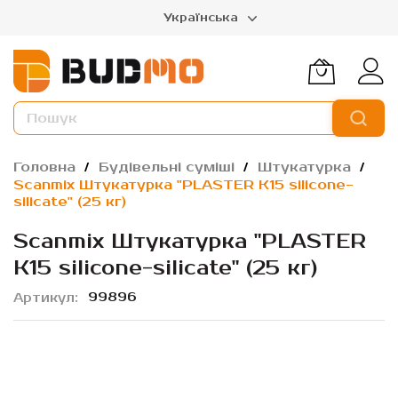
Українська
Головна
Будівельні суміші
Штукатурка
Scanmix Штукатурка "PLASTER К15 silicone-
silicate" (25 кг)
Scanmix Штукатурка "PLASTER
К15 silicone-silicate" (25 кг)
99896
Артикул
Перейти
до
кінця