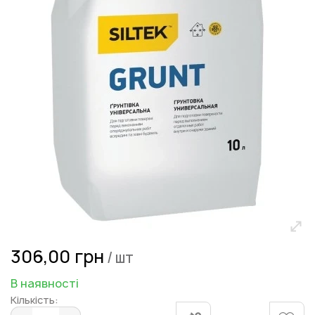
зображень
Перейти
306,00 грн
/ шт
до
початку
В наявності
галереї
Кількість:
зображень