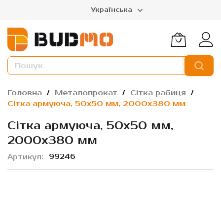
Українська
Головна
Металопрокат
Сітка рабиця
Сітка армуюча, 50х50 мм, 2000х380 мм
Сітка армуюча, 50х50 мм,
2000х380 мм
99246
Артикул
Перейти
до
кінця
галереї