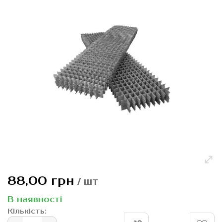
зображень
Перейти
88,00 грн
/ шт
до
початку
В наявності
галереї
Кількість:
зображень