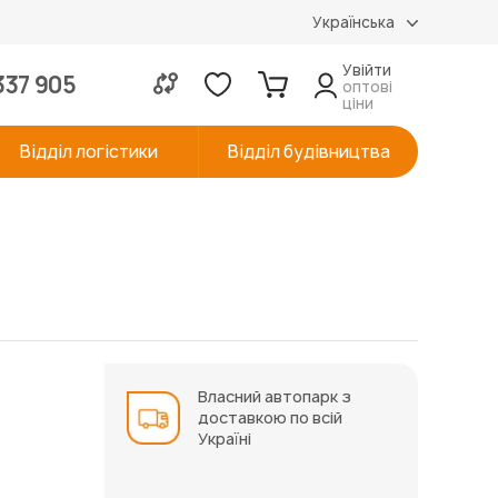
Українська
Увійти
337 905
оптові
ціни
Відділ логістики
Відділ будівництва
Власний автопарк з
доставкою по всій
Україні