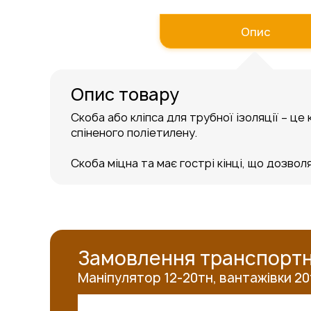
до
початку
Опис
галереї
зображень
Опис товару
Скоба або кліпса для трубної ізоляції – це
спіненого поліетилену.
Скоба міцна та має гострі кінці, що дозволя
Замовлення транспортн
Маніпулятор 12-20тн, вантажівки 20тн