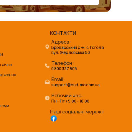
КОНТАКТИ
Адреса:
Броварський р-н, с. Гоголів,
вул. Жердовська 50
ни
Телефон:
трічки
0 800 337 905
ядження
Email:
support@bud-mo.com.ua
Робочий час:
Пн - Пт / 9:00 - 18:00
стеми
Наші соціальні мережі: