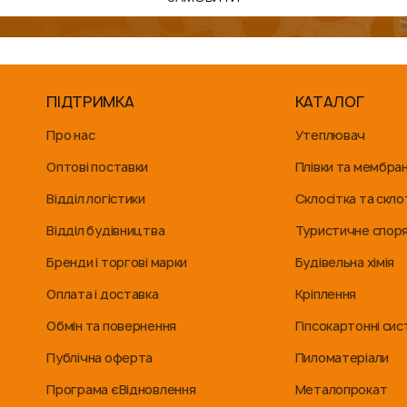
ПІДТРИМКА
КАТАЛОГ
Про нас
Утеплювач
Оптові поставки
Плівки та мембра
Відділ логістики
Склосітка та скло
Відділ будівництва
Туристичне спор
Бренди і торгові марки
Будівельна хімія
Оплата і доставка
Кріплення
Обмін та повернення
Гіпсокартонні си
Публічна оферта
Пиломатеріали
Програма єВідновлення
Металопрокат