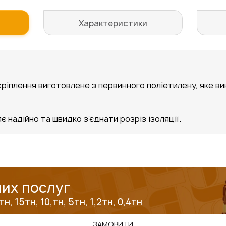
Характеристики
 кріплення виготовлене з первинного поліетилену, яке в
є надійно та швидко з’єднати розріз ізоляції.
их послуг
, 15тн, 10,тн, 5тн, 1,2тн, 0,4тн
ЗАМОВИТИ