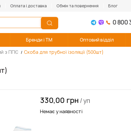
и
Оплата і доставка
Обмін та повернення
Блог
0 800 
Бренди і TM
Оптовий відділ
ий з ППЄ
Скоба для трубної ізоляції (500шт)
шт)
330,00 грн
/ уп
Немає у наявності