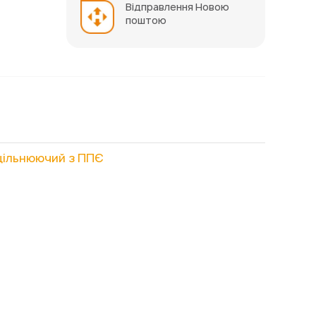
Відправлення Новою
поштою
щільнюючий з ППЄ