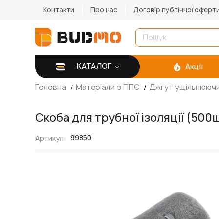
Контакти
Про нас
Договір публічної оферт
КАТАЛОГ
Акції
Головна
Матеріали з ППЄ
Джгут ущільнююч
Скоба для трубної ізоляції (500
99850
Артикул
Перейти
до
кінця
галереї
зображень