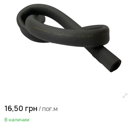
галереям
изображений
Перейти
16,50 грн
/ пог.м
к
началу
В наличии
галереи
изображений