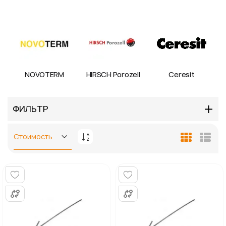
NOVOTERM
HIRSCH Porozell
Ceresit
ФИЛЬТР
Задать
Сетка
Спис
направление
по
убыванию