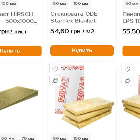
100 мм
50 мм
100 мм
50 мм
Стекловата ODE
аст HIRSCH
Пеноп
150 мм
Starflex Blanket
 - 500х1000
EPS 1
иты
мм, п
54,60 грн
грн
55,50
/ м2
/ лист
листирольные
пеноп
Купить
Купить
50 мм
70 мм
50 мм
100 мм