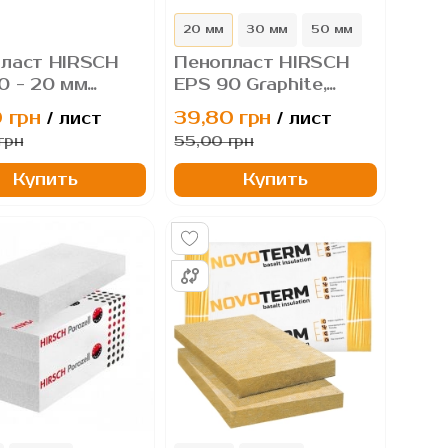
20 мм
30 мм
50 мм
ласт HIRSCH
Пенопласт HIRSCH
0 - 20 мм
EPS 90 Graphite,
ite, графитовый
графитовый
 грн
39,80 грн
/ лист
/ лист
олистирол.
пенополистирол
грн
55,00 грн
Купить
Купить