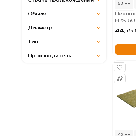
Страна происхождения
50 мм
Объем
Пенопл
150 мм
EPS 60
мм, пл
Диаметр
44,75 
пенопо
Тип
Производитель
40 мм