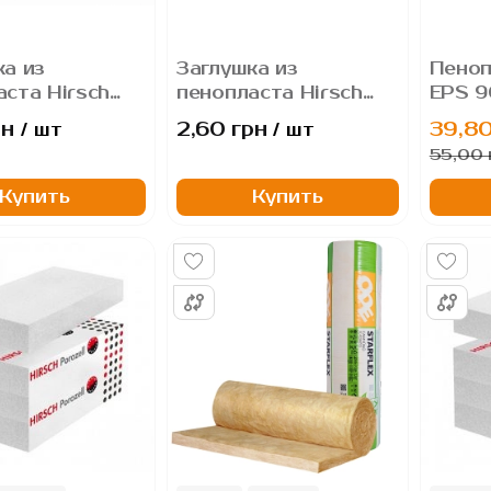
ка из
Заглушка из
Пеноп
аста Hirsch
пенопласта Hirsch
EPS 9
во фрезу для
графитовая во фрезу
Graph
рн
2,60 грн
39,80
/ шт
/ шт
телей,
для утеплителей,
пеноп
55,00 
р - 67 мм
диаметр - 67 мм.
на 17мм)
(толщина 17мм)
Купить
Купить