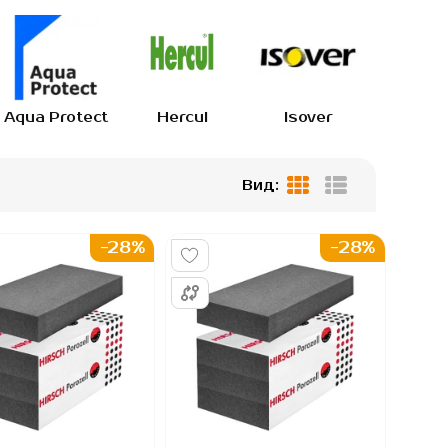
Aqua Protect
Hercul
Isover
IZOV
Вид:
Сетка
Список
-28%
-28%
...