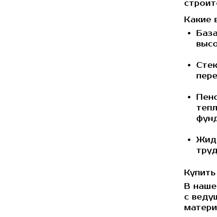
строит
Какие 
База
высо
Сте
пере
Пен
тепл
фун
Жид
труд
Купить
В наше
с веду
матери