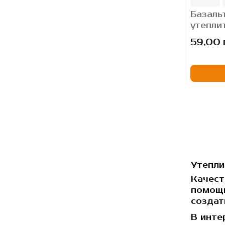
Базаль
утепли
уклоно
59,00 
Клин 1,
Утепли
Качест
помощь
создат
В инте