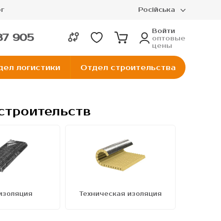
г
Російська
Войти
37 905
оптовые
цены
дел логистики
Отдел строительства
строительств
изоляция
Техническая изоляция
П