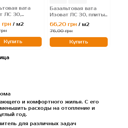
ьтовая вата
Базальтовая вата
150 мм
т ЛС 30,
Изоват ЛС 30, плиты
аловатные
минераловатные
 грн
66,20 грн
/ м2
/ м2
 - 50 мм
грн
76,00 грн
Купить
Купить
ица
дома
ающего и комфортного жилья. С его
меньшить расходы на отопление и
глый год.
итель для различных задач