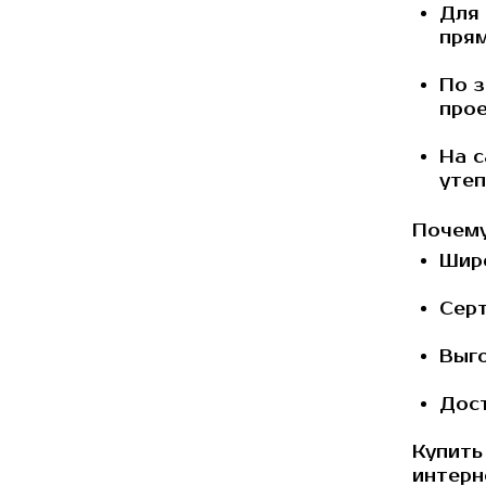
Для 
прям
По з
прое
На с
утеп
Почему
Широ
Серт
Выго
Дост
Купить
интерн