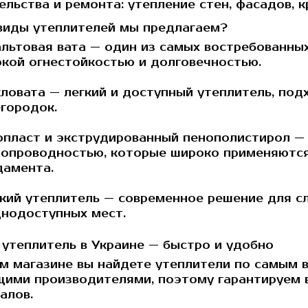
ельства и ремонта: утепление стен, фасадов, к
виды утеплителей мы предлагаем?
льтовая вата
— один из самых востребованных
кой огнестойкостью и долговечностью.
кловата
— легкий и доступный утеплитель, под
городок.
опласт
и
экструдированный пенополистирол
— 
опроводностью, которые широко применяются
дамента.
кий утеплитель
— современное решение для с
нодоступных мест.
 утеплитель в Украине — быстро и удобно
м магазине вы найдете утеплители по самым 
щими производителями, поэтому гарантируем 
алов.