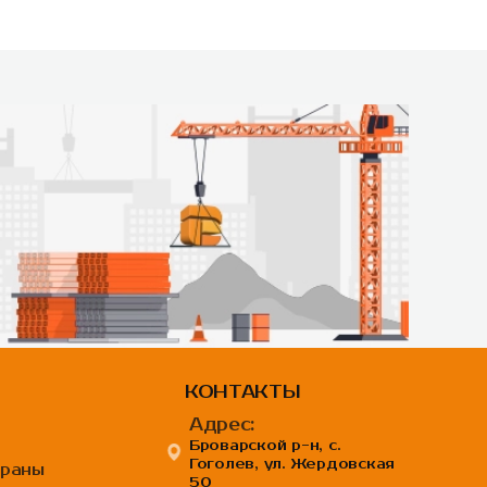
КОНТАКТЫ
Адрес:
Броварской р-н, с.
Гоголев, ул. Жердовская
браны
50