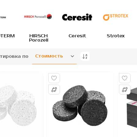
TERM
HIRSCH
Ceresit
Strotex
Porozell
тировка по
Задать
направление
по
убыванию