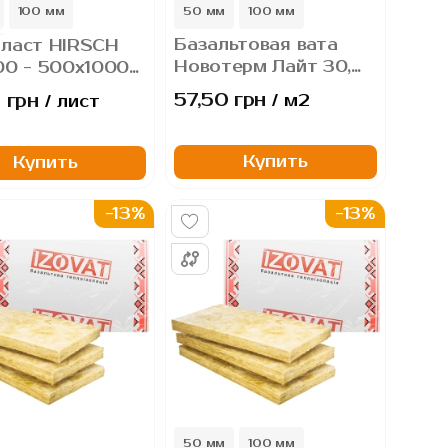
100 мм
50 мм
100 мм
Базальтовая вата
ласт HIRSCH
Новотерм Лайт 30,
00 - 500х1000
минераловатные
литы
57,50 грн
 грн
/ м2
/ лист
плиты.
олистирольные
Купить
Купить
-13%
-13%
50 мм
100 мм