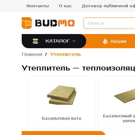
Контакты
О нас
Договор публичной о
КАТАЛОГ
Акции
Главная
Утеплитель
Утеплитель — теплоизоля
Базальтовый у
льтовые
Базальтовая вата
укло