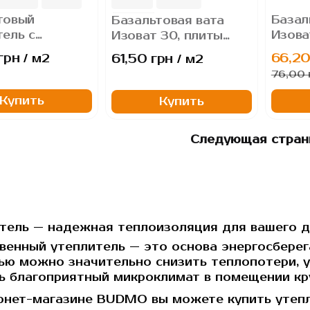
товый
Базал
Базальтовая вата
150 мм
тель с
Изова
Изоват 30, плиты
м Lamrock Н30
минер
минераловатные
грн
66,20
61,50 грн
/ м2
/ м2
7%
плиты
76,00 
Купить
Купить
Следующая стран
тель — надежная теплоизоляция для вашего 
венный утеплитель — это основа энергосберег
ю можно значительно снизить теплопотери, у
ь благоприятный микроклимат в помещении кру
рнет-магазине
BUDMO
вы можете купить утепл