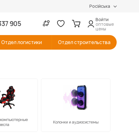
Російська
Войти
337 905
оптовые
цены
Отдел логистики
Отдел строительства
 компьютерные
Колонки и аудиосистемы
Металл
ресла