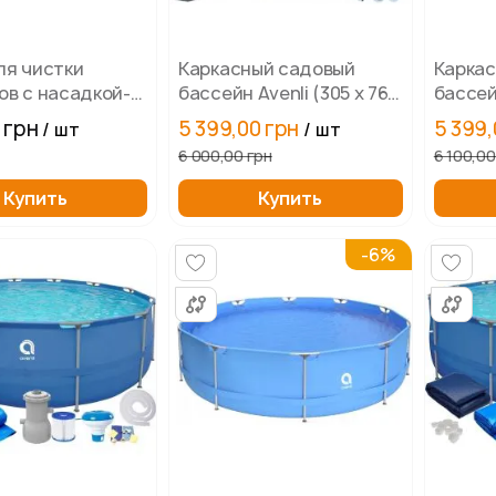
ля чистки
Каркасный садовый
Карка
ов с насадкой-
бассейн Avenli (305 х 76
бассейн
ом для дна, 249
см) круглый, для
см) кр
 грн
5 399,00 грн
5 399,
/ шт
/ шт
i
взрослых и детей.
взросл
6 000,00 грн
6 100,00
Купить
Купить
-6%