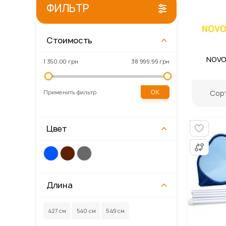
ФИЛЬТР
Стоимость
Gordon
Primaveo
Kronospan
NOVO
1 350,00 грн
38 999,99 грн
OK
Сор
Применить фильтр
Цвет
Длина
427 см
540 см
549 см