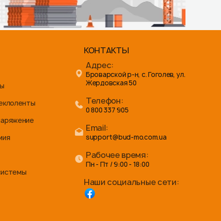
КОНТАКТЫ
Адрес:
Броварской р-н, с. Гоголев, ул.
Жердовская 50
ны
Телефон:
теклоленты
0 800 337 905
наряжение
Email:
мия
support@bud-mo.com.ua
Рабочее время:
Пн - Пт / 9:00 - 18:00
системы
Наши социальные сети: