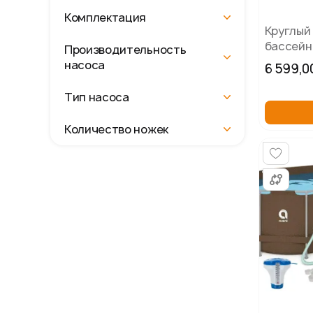
Комплектация
Круглый
бассейн 
Производительность
см) для 
насоса
6 599,0
детей, 
19в1.
Тип насоса
Количество ножек