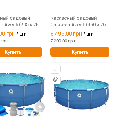
сный садовый
Каркасный садовый
 Avenli (305 х 76
бассейн Avenli (360 х 76
углый, для
см) круглый, для
00 грн
6 499,00 грн
/ шт
/ шт
ых и детей.
взрослых и детей.
 грн
7 200,00 грн
Купить
Купить