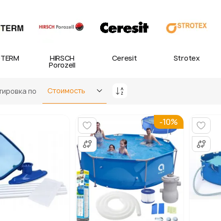
TERM
HIRSCH
Ceresit
Strotex
Porozell
тировка по
Задать
направление
по
-10%
убыванию