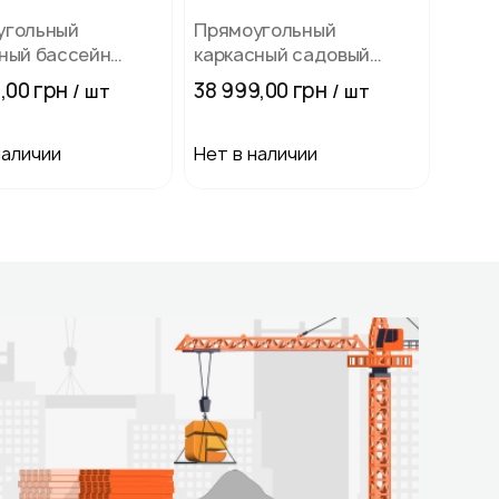
угольный
Прямоугольный
ный бассейн
каркасный садовый
540 x 250 x 100 см
бассейн Avenli
,00 грн
38 999,00 грн
/ шт
/ шт
(549×305×122 см) для
всей семьи,
комплектация 18в1,
наличии
Нет в наличии
Серый