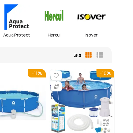
Aqua Protect
Hercul
Isover
IZOV
Вид:
Сетка
Список
-11%
-10%