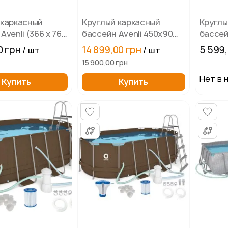
 каркасный
Круглый каркасный
Круглы
Avenli (366 x 76
бассейн Avenli 450х90
бассейн
взрослых и
см
см) дл
0 грн
14 899,00 грн
5 599,
/ шт
/ шт
комплектация
детей,
15 900,00 грн
19в1.
Нет в 
Купить
Купить