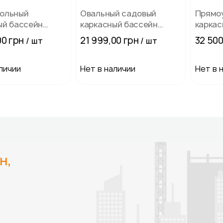
ольный
Овальный садовый
Прямо
ый бассейн
каркасный бассейн
каркас
7 x 275 x 100 см
Avenli (427×275×100 см),
Avenli 
00 грн
21 999,00 грн
32 500
/ шт
/ шт
комплектация 16в1,
(16в1)
Коричневый
личии
Нет в наличии
Нет в 
н,