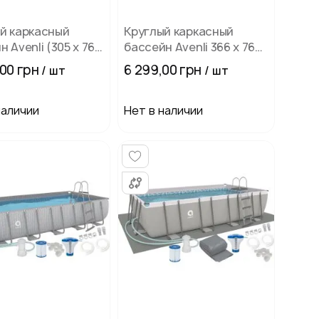
й каркасный
Круглый каркасный
 Avenli (305 x 76
бассейн Avenli 366 х 76
я взрослых и
см (16в1)
00 грн
6 299,00 грн
/ шт
/ шт
 комплектация
наличии
Нет в наличии