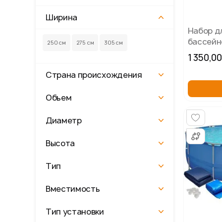
Ширина
Набор д
бассейн
250 см
275 см
305 см
пылесос
1 350,00
см, Avenl
Страна происхождения
Объем
Диаметр
Высота
Тип
Вместимость
Тип установки