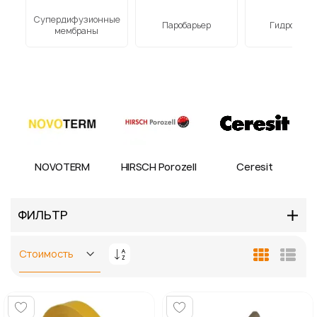
Супердифузионные
ая
Паробарьер
Гидробарь
мембраны
NOVOTERM
HIRSCH Porozell
Ceresit
ФИЛЬТР
Задать
Сетка
Спис
направление
по
убыванию