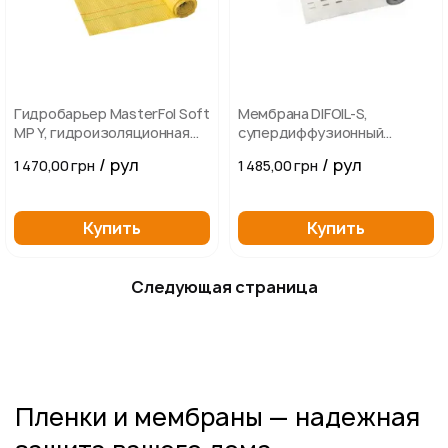
Гидробарьер MasterFol Soft
Мембрана DIFOIL-S,
МР Y, гидроизоляционная
супердиффузионный
армированная пленка
подкровельный
/ рул
/ рул
1 470,00 грн
1 485,00 грн
ветробарьер
Купить
Купить
Следующая страница
Пленки и мембраны — надежная