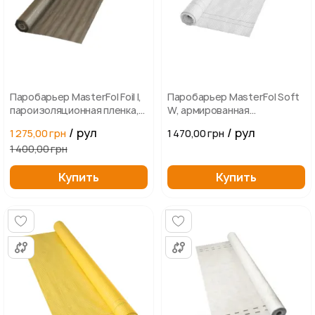
Паробарьер MasterFol Foil I,
Паробарьер MasterFol Soft
пароизоляционная пленка,
W, армированная
плотность – 100 г/м2
пароизоляционная пленка
/ рул
/ рул
1 275,00 грн
1 470,00 грн
1 400,00 грн
Купить
Купить