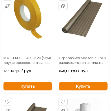
MASTERFOL TAPE-2 20 (25м)
Паробарьер MasterFol Foil S,
двухсторонняя лента для
пароизоляционная пленка
склеивания мембран
/ рул
/ рул
127,00 грн
645,00 грн
Купить
Купить