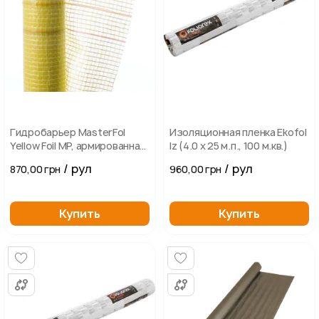
Гидробарьер MasterFol
Изоляционная пленка Ekofol
Yellow Foil MP, армированная
Iz (4.0 х 25 м.п., 100 м.кв.)
гидроизоляционная пленка
/ рул
/ рул
870,00 грн
960,00 грн
Купить
Купить