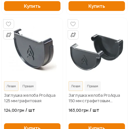
Купить
Купить
Левая
Правая
Левая
Правая
Заглушка желоба ProAqua
Заглушка желоба ProAqua
125 мм графитовая
150 мм с графитовым
уплотнением
/ шт
/ шт
124,00 грн
163,00 грн
Купить
Купить