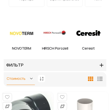
NOVOTERM
HIRSCH Porozell
Ceresit
ФИЛЬТР
Задать
Сетка
Спис
направление
по
убыванию