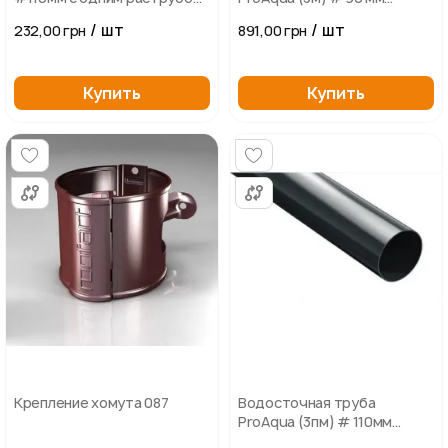
(графит)
светло-коричневая.
/ шт
/ шт
232,00 грн
891,00 грн
Купить
Купить
Крепление хомута 087
Водосточная труба
ProAqua (3пм) # 110мм
(графит)