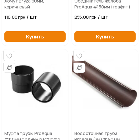
Хомут Bryza 90мм,
Соединитель желоба
коричневый
ProAqua #150мм (графит)
/ шт
/ шт
110,00 грн
255,00 грн
Купить
Купить
Муфта трубы ProAqua
Водосточная труба
#110мм с одним раструбом
ProAqua (3м) # 90 мм