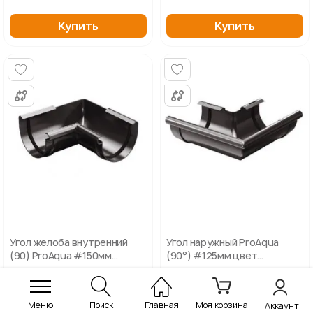
Купить
Купить
Угол желоба внутренний
Угол наружный ProAqua
(90) ProAqua #150мм
(90°) #125мм цвет
(графит)
графитовый
/ шт
/ шт
311,00 грн
311,00 грн
Меню
Поиск
Главная
Моя корзина
Аккаунт