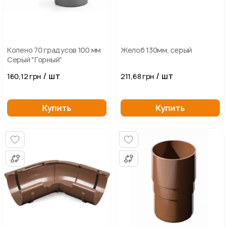
Колено 70 градусов 100 мм
Желоб 130мм, серый
Серый "Горный"
/ шт
/ шт
160,12 грн
211,68 грн
Купить
Купить