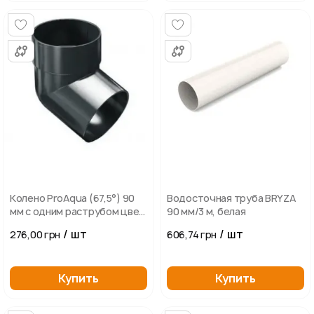
Колено ProAqua (67,5°) 90
Водосточная труба BRYZA
мм с одним раструбом цвет
90 мм/3 м, белая
графитовый
/ шт
/ шт
276,00 грн
606,74 грн
Купить
Купить