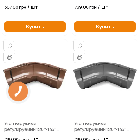
BRYZA 125мм, белый
/ шт
/ шт
307,00 грн
739,00 грн
Купить
Купить
Угол наружный
Угол наружный
регулируемый 120°-145°
регулируемый 120°-145°
BRYZA 125мм, коричневый
BRYZA 125мм, графит
/ шт
/ шт
739,00 грн
739,00 грн