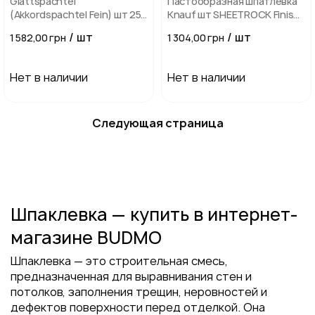
Glattspachtel
Пастообразная шпатлевка
(Akkordspachtel Fein) шт 25
Knauf шт SHEETROCK Finish
кг Шпаклевка Caparol
28 kg
/ шт
/ шт
1 582,00 грн
1 304,00 грн
Нет в наличии
Нет в наличии
Следующая страница
Шпаклевка — купить в интернет-
магазине BUDMO
Шпаклевка — это строительная смесь,
предназначенная для выравнивания стен и
потолков, заполнения трещин, неровностей и
дефектов поверхности перед отделкой. Она