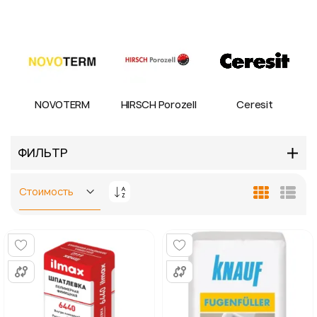
NOVOTERM
HIRSCH Porozell
Ceresit
ФИЛЬТР
Задать
Сетка
Спис
направление
по
убыванию