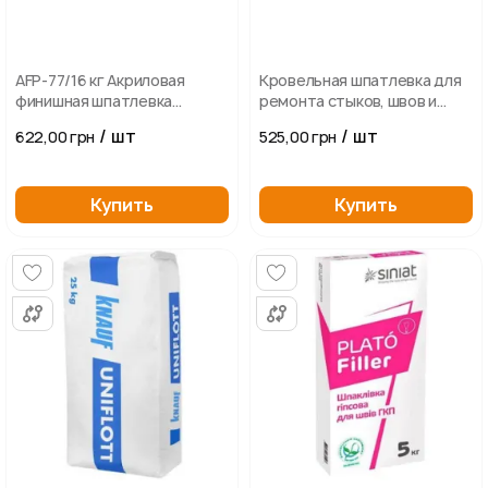
AFP-77/16 кг Акриловая
Кровельная шпатлевка для
финишная шпатлевка
ремонта стыков, швов и
POLIMIN
примыканий NEXLER
/ шт
/ шт
622,00 грн
525,00 грн
ARBOLEX-U, 5 кг
Купить
Купить