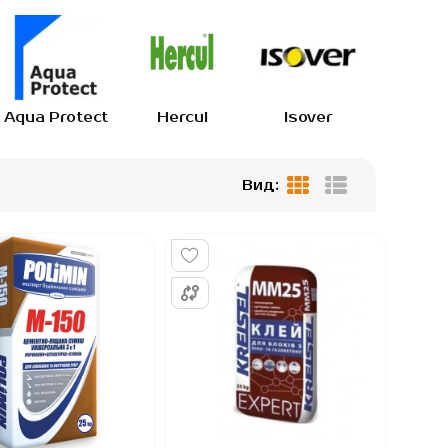
Aqua Protect
Hercul
Isover
IZOV
Вид:
Сетка
Список