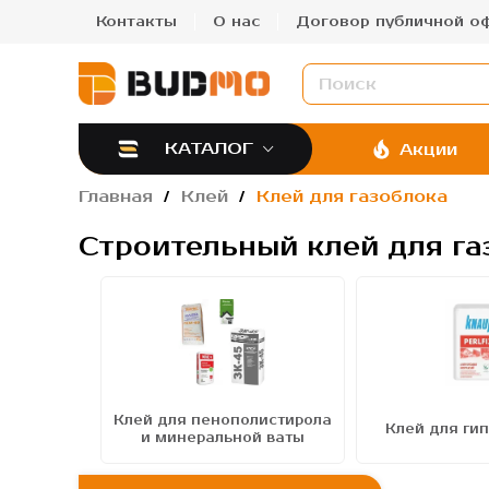
Контакты
О нас
Договор публичной о
КАТАЛОГ
Акции
Главная
Клей
Клей для газоблока
Строительный клей для га
Клей для пенополистирола
на
Клей для ги
и минеральной ваты