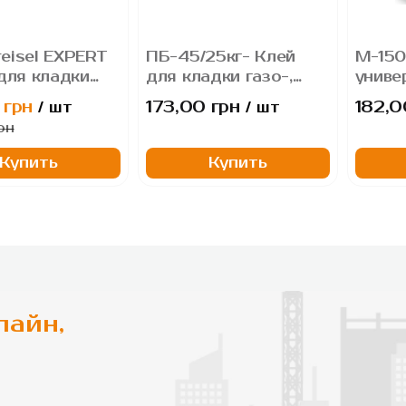
eisel EXPERT
ПБ-45/25кг- Клей
М-150
ля кладки
для кладки газо-,
униве
ков, 25 кг
пенобетона Polimin
Polimi
 грн
173,00 грн
182,0
/ шт
/ шт
штука
рн
Купить
Купить
лайн,