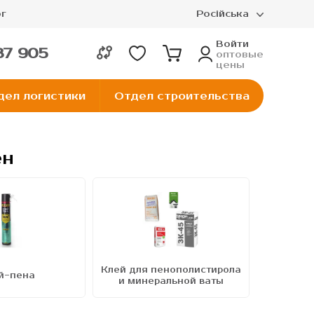
г
Російська
Войти
37 905
оптовые
цены
дел логистики
Отдел строительства
ен
Клей для пенополистирола
й-пена
Клей д
и минеральной ваты