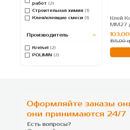
работ
2
Строительная химия
1
Клей Kr
Клея/клеящие смеси
1
ММ27 д
газобло
103,00
Производитель
155,00 г
Kreisel
2
POLIMIN
2
Оформляйте заказы он
они принимаются 24/7
Есть вопросы?