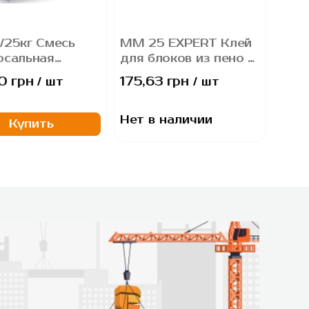
/25кг Смесь
ММ 25 EXPERT Клей
рсальная
для блоков из пено и
n 3в1 (кладка/
газобетона (25 кг)
0 грн
175,63 грн
/ шт
/ шт
турка/стяжка)
Нет в наличии
Купить